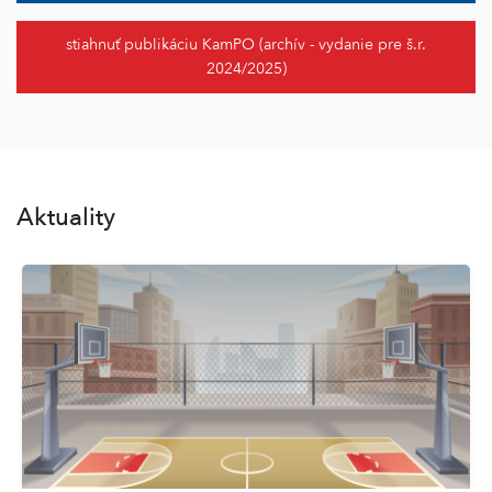
stiahnuť publikáciu KamPO (archív - vydanie pre š.r.
2024/2025)
Aktuality