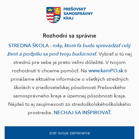
Rozhodni sa správne
STREDNÁ ŠKOLA
-
roky, ktoré ťa budú sprevádzať celý
život a podpíšu sa pod tvoju budúcnosť
. Vybrať si tú naj
strednú pre seba je preto veľmi dôležité. V tvojom
rozhodnutí ti chceme pomôcť. Na
www.kamPO.sk
ti
prinášame aktuálne informácie o všetkých stredných
školách v zriaďovateľskej pôsobnosti Prešovského
samosprávneho kraja a územnej pôsobnosti kraja.
Nájdeš tu aj zaujímavosti zo stredoškolskéhoškolského
prostredia.
NECHAJ SA INŠPIROVAŤ.
zisti svoje zameranie