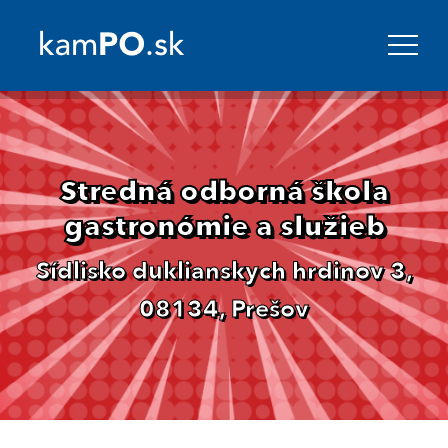
Stredná odborná škola
gastronómie a služieb
Sídlisko duklianskych hrdinov 3,
08134, Prešov