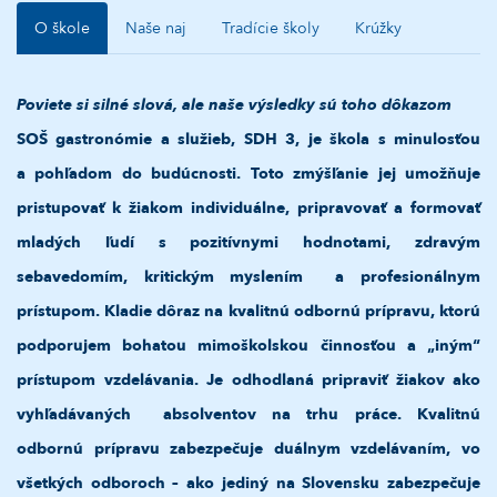
O škole
Naše naj
Tradície školy
Krúžky
Poviete si silné slová, ale naše výsledky sú toho dôkazom
SOŠ gastronómie a služieb, SDH 3, je škola s minulosťou
a pohľadom do budúcnosti. Toto zmýšľanie jej umožňuje
pristupovať k žiakom individuálne, pripravovať a formovať
mladých ľudí s pozitívnymi hodnotami, zdravým
sebavedomím, kritickým myslením a profesionálnym
prístupom. Kladie dôraz na kvalitnú odbornú prípravu, ktorú
podporujem bohatou mimoškolskou činnosťou a „iným“
prístupom vzdelávania. Je odhodlaná pripraviť žiakov ako
vyhľadávaných absolventov na trhu práce.
Kvalitnú
odbornú prípravu zabezpečuje duálnym vzdelávaním, vo
všetkých odboroch – ako jediný na Slovensku zabezpečuje