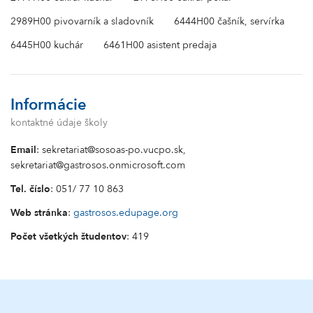
2989H00 pivovarník a sladovník
6444H00 čašník, servírka
6445H00 kuchár
6461H00 asistent predaja
Informácie
kontaktné údaje školy
Email
: sekretariat@sosoas-po.vucpo.sk,
sekretariat@gastrosos.onmicrosoft.com
Tel. číslo
: 051/ 77 10 863
Web stránka
:
gastrosos.edupage.org
Počet všetkých študentov
: 419