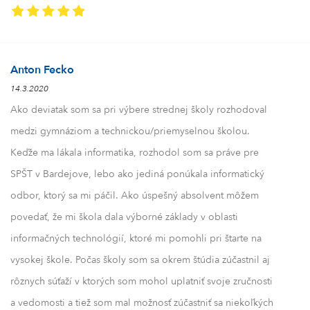
Anton Fecko
14.3.2020
Ako deviatak som sa pri výbere strednej školy rozhodoval
medzi gymnáziom a technickou/priemyselnou školou.
Keďže ma lákala informatika, rozhodol som sa práve pre
SPŠT v Bardejove, lebo ako jediná ponúkala informatický
odbor, ktorý sa mi páčil. Ako úspešný absolvent môžem
povedať, že mi škola dala výborné základy v oblasti
informačných technológií, ktoré mi pomohli pri štarte na
vysokej škole. Počas školy som sa okrem štúdia zúčastnil aj
rôznych súťaží v ktorých som mohol uplatniť svoje zručnosti
a vedomosti a tiež som mal možnosť zúčastniť sa niekoľkých