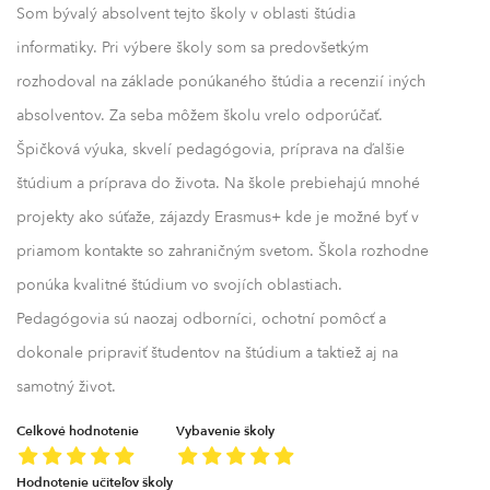
Som bývalý absolvent tejto školy v oblasti štúdia
informatiky. Pri výbere školy som sa predovšetkým
rozhodoval na základe ponúkaného štúdia a recenzií iných
absolventov. Za seba môžem školu vrelo odporúčať.
Špičková výuka, skvelí pedagógovia, príprava na ďalšie
štúdium a príprava do života. Na škole prebiehajú mnohé
projekty ako súťaže, zájazdy Erasmus+ kde je možné byť v
priamom kontakte so zahraničným svetom. Škola rozhodne
ponúka kvalitné štúdium vo svojích oblastiach.
Pedagógovia sú naozaj odborníci, ochotní pomôcť a
dokonale pripraviť študentov na štúdium a taktiež aj na
samotný život.
Celkové hodnotenie
Vybavenie školy
Hodnotenie učiteľov školy