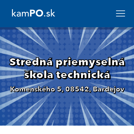
Stredná priemyselná
škola technická
Komenského 5, 08542, Bardejov