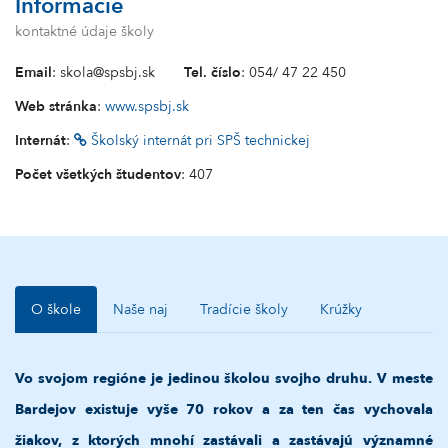
Informácie
kontaktné údaje školy
Email
: skola@spsbj.sk
Tel. číslo
: 054/ 47 22 450
Web stránka
:
www.spsbj.sk
Internát
:
Školský internát pri SPŠ technickej
Počet všetkých študentov
: 407
O škole
Naše naj
Tradície školy
Krúžky
Vo svojom regióne je jedinou školou svojho druhu. V meste
Bardejov existuje vyše 70 rokov a za ten čas vychovala
žiakov, z ktorých mnohí zastávali a zastávajú významné