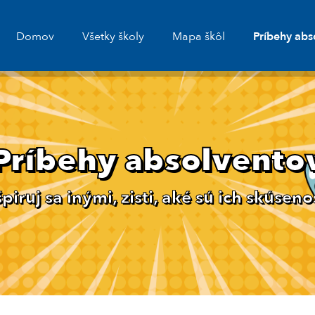
Domov
Všetky školy
Mapa škôl
Príbehy abs
Príbehy absolvento
špiruj sa inými, zisti, aké sú ich skúsenos