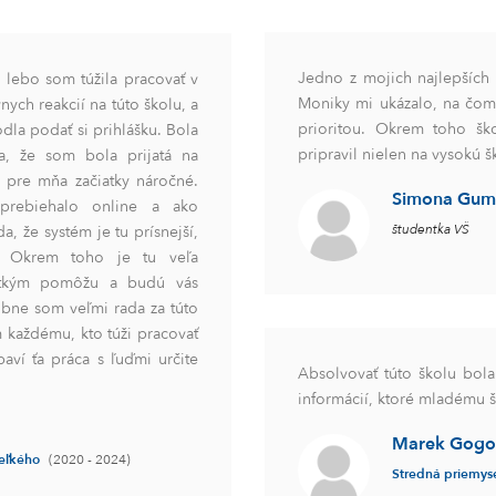
Jedno z mojich najlepších 
 lebo som túžila pracovať v
Moniky mi ukázalo, na čom
ych reakcií na túto školu, a
prioritou. Okrem toho ško
dla podať si prihlášku. Bola
pripravil nielen na vysokú šk
, že som bola prijatá na
j pre mňa začiatky náročné.
Simona Gum
prebiehalo online a ako
študentka VŠ
a, že systém je tu prísnejší,
e. Okrem toho je tu veľa
etkým pomôžu a budú vás
obne som veľmi rada za túto
m každému, kto túži pracovať
aví ťa práca s ľuďmi určite
Absolvovať túto školu bola
informácií, ktoré mladému š
Marek Gogo
Veľkého
(2020 - 2024)
Stredná priemyse