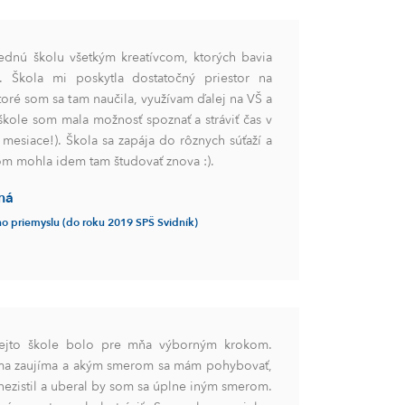
dnú školu všetkým kreatívcom, ktorých bavia
e. Škola mi poskytla dostatočný priestor na
ktoré som sa tam naučila, využívam ďalej na VŠ a
škole som mala možnosť spoznať a stráviť čas v
 mesiace!). Škola sa zapája do rôznych súťaží a
om mohla idem tam študovať znova :).
ná
o priemyslu (do roku 2019 SPŠ Svidník)
tejto škole bolo pre mňa výborným krokom.
 ma zaujíma a akým smerom sa mám pohybovať,
 nezistil a uberal by som sa úplne iným smerom.