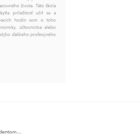
acovného života. Táto škola
ytla príležitosť učiť sa a
vacích hodín som si toho
onomiky, účtovníctva alebo
môjho ďalšieho profesijného
tudentom…