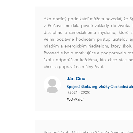
Ako dnešný podnikateľ môžem povedať, že Sp
v Prešove mi dala pevné základy do života.
disciplíne a samostatnému mysleniu, ktoré 
Veľmi pozitívne hodnotím prístup učiteľov 
mladým a energickým riaditeľom, ktorý škol
Prostredie bolo motivujúce a podporovalo roz
školu odporúčam každému, kto chce viac než
chce sa pripraviť na reálny život.
Ján Cina
Spojená škola, org. zložky Obchodná 
(2021 - 2025)
Podnikatel
Spojená škola Masarykova 24 v Prešove je výni