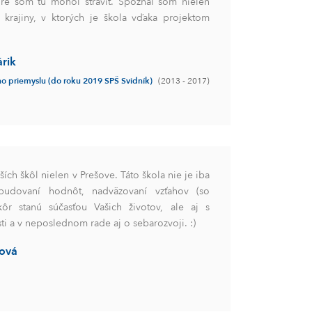
ré som tu mohol stráviť. Spoznal som nielen
ž krajiny, v ktorých je škola vďaka projektom
rik
o priemyslu (do roku 2019 SPŠ Svidník)
(2013 - 2017)
ích škôl nielen v Prešove. Táto škola nie je iba
budovaní hodnôt, nadväzovaní vzťahov (so
kôr stanú súčasťou Vašich životov, ale aj s
sti a v neposlednom rade aj o sebarozvoji. :)
ová