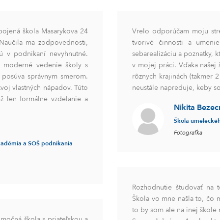
ojená škola Masarykova 24
Vrelo odporúčam moju stre
 Naučila ma zodpovednosti,
tvorivé činnosti a umeni
sú v podnikaní nevyhnutné.
sebarealizáciu a poznatky, 
aj moderné vedenie školy s
v mojej práci. Vďaka našej 
u posúva správnym smerom.
rôznych krajinách (takmer 2
voj vlastných nápadov. Túto
neustále napreduje, keby s
 len formálne vzdelanie a
Nikita Bezec
Škola umeleckéh
Fotografka
akadémia a SOŠ podnikania
Rozhodnutie študovať na 
Škola vo mne našla to, čo
to by som ale na inej škole
močná škola s priateľskou a