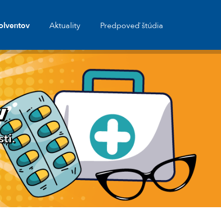
olventov
Aktuality
Predpoveď štúdia
v
ti.