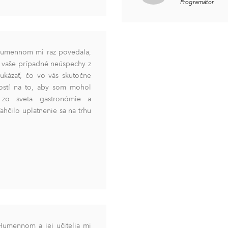
Programátor
 Humennom mi raz povedala,
ky vaše prípadné neúspechy z
ukázať, čo vo vás skutočne
tostí na to, aby som mohol
 zo sveta gastronómie a
ľahčilo uplatnenie sa na trhu
umennom a jej učitelia mi