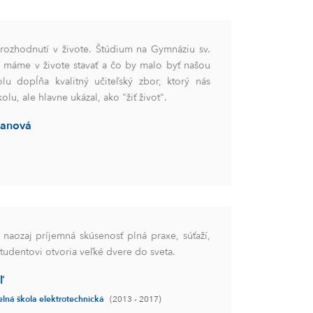
rozhodnutí v živote. Štúdium na Gymnáziu sv.
 máme v živote stavať a čo by malo byť našou
lu dopĺňa kvalitný učiteľský zbor, ktorý nás
olu, ale hlavne ukázal, ako "žiť život".
anová
 naozaj príjemná skúsenosť plná praxe, súťaží,
tudentovi otvoria veľké dvere do sveta.
ľ
lná škola elektrotechnická
(2013 - 2017)