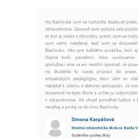
Na Bazilovke som sa rozhodla študovať preto,
zdravotníctve. Zároveň som počula veľa pozitívn
to bol aj jeden z dôvodov, prečo som sa rozho
som veľmi natešená, keď som sa dozvedela
Bazilovku. Ako pre každého prváčika, boli a
Najmä kvôli pandémii, lebo vyučovanie 
spolužiaci sme sa ani nestihli spoznať. Je pravd
no študenta to viacej pripraví do prax
empatických pedagógov, ktorí vám so vš
nabádať k učeniu a aktívnej spolupráci. Ja os
skúsenosť na tejto škole a určite ju odporúča
v zdravotníctve. Ak chceš pomáhať ľuďom a b
neváhaj a pridaj sa do tímu Bazilovky.
Simona Karpáčová
Stredná zdravotnícka škola sv. Bazila 
študentka vysokej školy