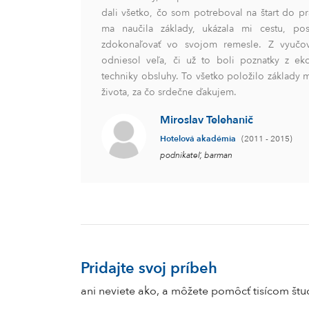
dali všetko, čo som potreboval na štart do pr
ma naučila základy, ukázala mi cestu, posk
zdokonaľovať vo svojom remesle. Z vyučo
odniesol veľa, či už to boli poznatky z ek
techniky obsluhy. To všetko položilo základy 
života, za čo srdečne ďakujem.
Miroslav Telehanič
Hotelová akadémia
(2011 - 2015)
podnikateľ, barman
Pridajte svoj príbeh
ani neviete ako, a môžete pomôcť tisícom š