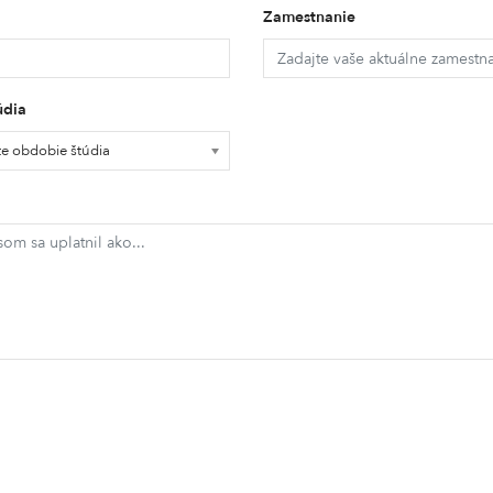
Zamestnanie
údia
te obdobie štúdia