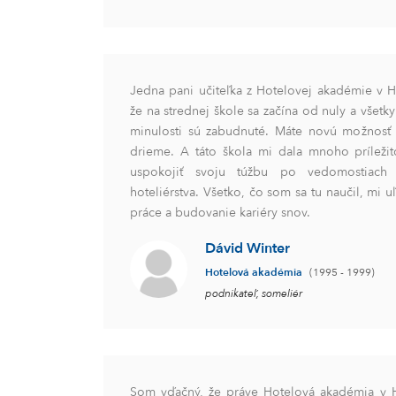
Jedna pani učiteľka z Hotelovej akadémie v
že na strednej škole sa začína od nuly a všet
minulosti sú zabudnuté. Máte novú možnosť 
drieme. A táto škola mi dala mnoho príleži
uspokojiť svoju túžbu po vedomostiach
hoteliérstva. Všetko, čo som sa tu naučil, mi u
práce a budovanie kariéry snov.
Dávid Winter
Hotelová akadémia
(1995 - 1999)
podnikateľ, someliér
Som vďačný, že práve Hotelová akadémia v H