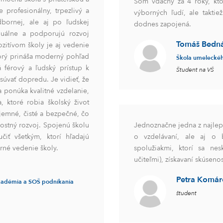
Som vďačný za 4 roky, kto
 profesionálny, trpezlivý a
výborných ľudí, ale taktie
ornej, ale aj po ľudskej
dodnes zapojená.
iduálne a podporujú rozvoj
Tomáš Bedná
zitívom školy je aj vedenie
torý prináša moderný pohľad
Škola umeleckéh
 férový a ľudský prístup k
Študent na VŠ
súvať dopredu. Je vidieť, že
a ponúka kvalitné vzdelanie,
a, ktoré robia školský život
íjemné, čisté a bezpečné, čo
ostný rozvoj. Spojenú školu
Jednoznačne jedna z najlepš
ť všetkým, ktorí hľadajú
o vzdelávaní, ale aj o 
rné vedenie školy.
spolužiakmi, ktorí sa nes
učiteľmi), získavaní skúseno
Petra Komár
akadémia a SOŠ podnikania
študent