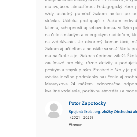
motivujúcou atmosférou. Pedagogický zbor je
vždy ochotný pomôcť žiakom nielen po odb
stránke. Učitelia pristupujú k žiakom indiv
talentu, schopností aj sebavedomia. Veľkým po
na čele s mladým a energickým riaditeľom, k
na vzdelávanie. Je otvorený komunikácii, má
žiakom aj učiteľom a neustále sa snaží školu po
mu na škole a jej žiakoch úprimne záleží. Škol
zaujímavé projekty, rôzne aktivity a podujati
pestrým a zmysluplným. Prostredie školy je pr
vytvára ideálne podmienky na učenie aj osobn
Masarykova 24 môžem jednoznačne odporuči
kvalitné vzdelanie, pozitívnu atmosféru a mode
Peter Zapotocky
Spojená škola, org. zložky Obchodná 
(2021 - 2025)
Ekonom