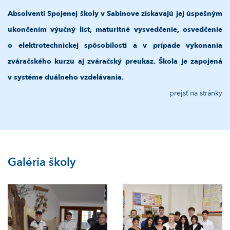
Absolventi Spojenej školy v Sabinove získavajú jej úspešným
ukončením výučný list, maturitné vysvedčenie, osvedčenie
o elektrotechnickej spôsobilosti
a v prípade vykonania
zváračského kurzu aj zváračský preukaz.
Škola je zapojená
v systéme duálneho vzdelávania.
prejsť na stránky
Galéria školy