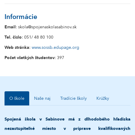
Informácie
Email
: skola@spojenaskolasabinov.sk
Tel. číslo
: 051/ 48 80 100
Web stránka
:
www.sossb.edupage.org
Počet všetkých študentov
: 397
O škole
Naše naj
Tradície školy
Krúžky
Spojená škola v Sabinove má z dlhodobého hľadiska
nezastupiteľné miesto v príprave kvalifikovaných