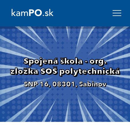
Spojená škola - org.
zložka SOŠ polytechnická
SNP 16, 08301, Sabinov