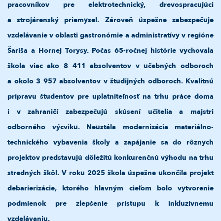
pracovníkov pre elektrotechnický, drevospracujúci
a strojárenský priemysel. Zároveň úspešne zabezpečuje
vzdelávanie v oblasti gastronómie a administratívy v regióne
Šariša a Hornej Torysy. Počas 65-ročnej histórie vychovala
škola viac ako 8 411 absolventov v učebných odboroch
a okolo 3 957 absolventov v študijných odboroch. Kvalitnú
prípravu študentov pre uplatniteľnosť na trhu práce doma
i v zahraničí zabezpečujú skúsení učitelia a majstri
odborného výcviku. Neustála modernizácia materiálno-
technického vybavenia školy a zapájanie sa do rôznych
projektov predstavujú dôležitú konkurenčnú výhodu na trhu
stredných škôl.
V roku 2025 škola úspešne ukončila projekt
debarierizácie, ktorého hlavným cieľom bolo vytvorenie
podmienok pre zlepšenie prístupu k inkluzívnemu
vzdelávaniu.