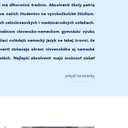
má dlhoročnú tradíciu. Absolventi školy patria
ava našich študentov na vysokoškolské štúdium.
ch celoslovenských i medzinárodných súťažiach.
ngválnom slovensko-nemeckom gymnáziu výuku
aci ovládajú nemecký jazyk na takej úrovni, že
venti získavajú okrem slovenského aj nemecké
olách. Najlepší absolventi majú možnosť získať
prejsť na stránky