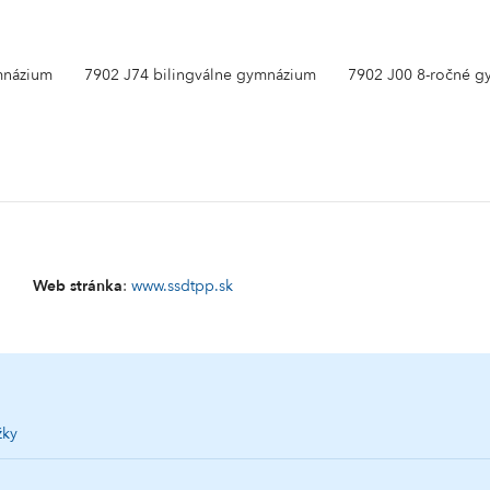
mnázium
7902 J74 bilingválne gymnázium
7902 J00 8-ročné 
3
Web stránka
:
www.ssdtpp.sk
žky