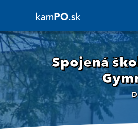
Spojená ško
Gymn
D