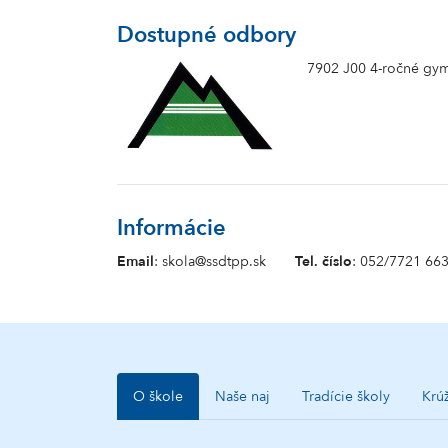
Dostupné odbory
7902 J00 4-ročné gy
Informácie
Email
: skola@ssdtpp.sk
Tel. číslo
: 052/7721 66
O škole
Naše naj
Tradície školy
Krú