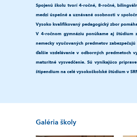
Spojenú školu tvorí 4-ročné, 8-ročné, bilingv
medzi úspešné a uznávané osobnosti v spoločno
Vysoko kvalifikovaný pedagogický zbor pomáha 
V 4-ročnom gymnáziu ponúkame aj štúdium z
nemecky vyučovaných predmetov zabezpečujú kva
ďalšie vzdelávanie v odborných predmetoch v
maturitné vysvedčenie. Sú vynikajúco priprave
štipendium na celé vysokoškolské štúdium v SR
Galéria školy