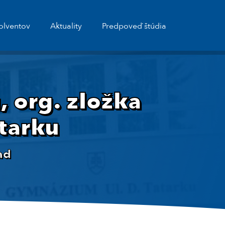
olventov
Aktuality
Predpoveď štúdia
 org. zložka
tarku
ad