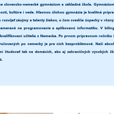
álne slovensko-nemecké gymnázium a základná škola. Gymnázium 
sti, kultúre i vede. Hlavnou úlohou gymnázia je kvalitná prípr
rozvíjať záujmy a talenty žiakov, o čom svedčia úspechy v rôzny
amerané na programovanie a aplikovanú informatiku. V bili
lifikovaní učitelia z Nemecka. Po prvom prípravnom ročníku ži
yučovaných po nemecky je pre nich bezproblémové. Naši absol
ní študovať tak na domácich, ako aj zahraničných vysokých šk
N.