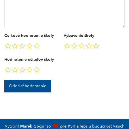
Celkové hodnotenie školy
Vybavenie školy
Hodnotenie učiteľov školy
Odoslať hodnotenie
Vytvoril
Marek Gogoľ
zo
pre
PSK
a lepšiu budúcnosť Vaších