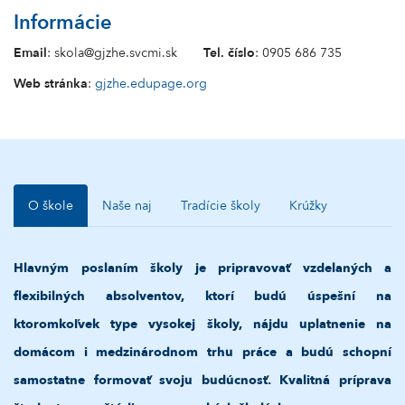
Informácie
Email
: skola@gjzhe.svcmi.sk
Tel. číslo
: 0905 686 735
Web stránka
:
gjzhe.edupage.org
O škole
Naše naj
Tradície školy
Krúžky
Hlavným poslaním školy je pripravovať vzdelaných a
flexibilných absolventov, ktorí budú úspešní na
ktoromkoľvek type vysokej školy, nájdu uplatnenie na
domácom i medzinárodnom trhu práce a budú schopní
samostatne formovať svoju budúcnosť.
Kvalitná príprava