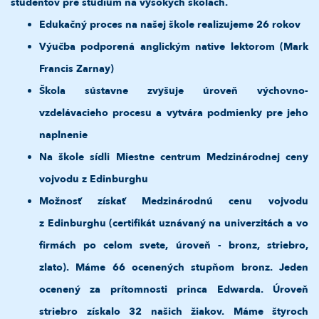
študentov pre štúdium na vysokých školách.
Edukačný proces na našej škole realizujeme 26 rokov
Výučba podporená anglickým native lektorom (Mark
Francis Zarnay)
Škola sústavne zvyšuje úroveň výchovno-
vzdelávacieho procesu a vytvára podmienky pre jeho
naplnenie
Na škole sídli
Miestne centrum Medzinárodnej ceny
vojvodu z Edinburghu
Možnosť získať Medzinárodnú cenu vojvodu
z Edinburghu (certifikát uznávaný na univerzitách a vo
firmách po celom svete, úroveň - bronz, striebro,
zlato). Máme 66 ocenených stupňom bronz. Jeden
ocenený za prítomnosti princa Edwarda. Úroveň
striebro získalo 32 našich žiakov. Máme štyroch