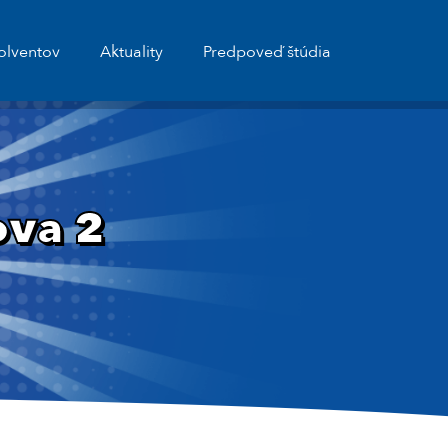
olventov
Aktuality
Predpoveď štúdia
va 2