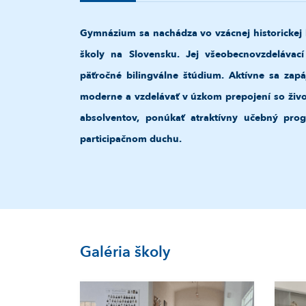
Gymnázium sa nachádza vo vzácnej historickej b
školy na Slovensku.
Jej všeobecnovzdelávac
päťročné bilingválne štúdium. Aktívne sa zap
moderne a vzdelávať v úzkom prepojení so živo
absolventov, ponúkať atraktívny učebný pro
participačnom duchu.
Galéria školy