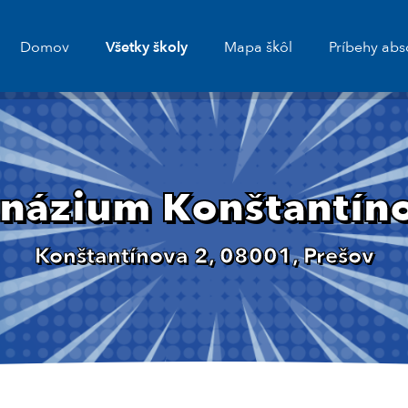
Domov
Všetky školy
Mapa škôl
Príbehy abs
názium Konštantíno
Konštantínova 2, 08001, Prešov