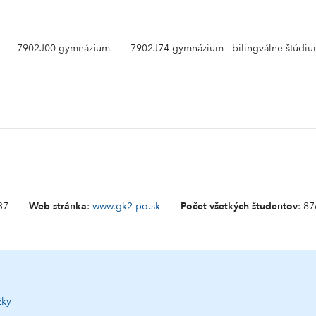
7902J00 gymnázium
7902J74 gymnázium - bilingválne štúdi
37
Web stránka
:
www.gk2-po.sk
Počet všetkých študentov
: 87
žky