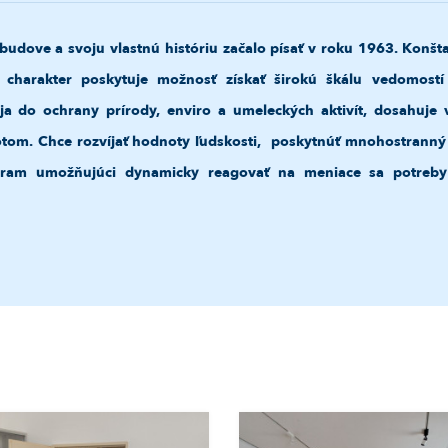
udove a svoju vlastnú históriu začalo písať v roku 1963. Konštan
í charakter poskytuje možnosť získať širokú škálu vedomostí
ája do ochrany prírody, enviro a umeleckých aktivít, dosahuj
tom. Chce rozvíjať hodnoty ľudskosti, poskytnúť mnohostranný ro
gram umožňujúci dynamicky reagovať na meniace sa potreby s