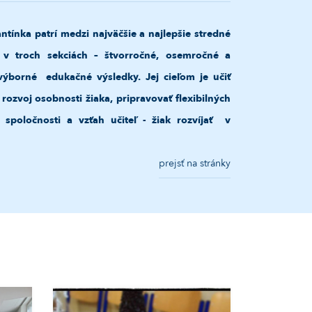
tínka patrí medzi najväčšie a najlepšie stredné
 v troch sekciách – štvorročné, osemročné a
e výborné edukačné výsledky.
Jej cieľom je učiť
zvoj osobnosti žiaka, pripravovať flexibilných
poločnosti a vzťah učiteľ - žiak rozvíjať v
prejsť na stránky