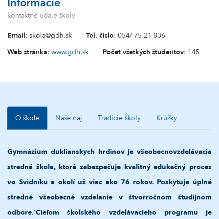
Informácie
kontaktné údaje školy
Email
: skola@gdh.sk
Tel. číslo
: 054/ 75 21 036
Web stránka
:
www.gdh.sk
Počet všetkých študentov
: 145
O škole
Naše naj
Tradície školy
Krúžky
Gymnázium duklianskych hrdinov je všeobecnovzdelávacia
stredná škola, ktorá zabezpečuje kvalitný edukačný proces
vo Svidníku a okolí už viac ako 76 rokov
.
Poskytuje úplné
stredné všeobecné vzdelanie v štvorročnom študijnom
odbore.´
Cieľom školského vzdelávacieho programu je