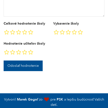
Celkové hodnotenie školy
Vybavenie školy
Hodnotenie učiteľov školy
Odoslať hodnotenie
Vytvoril
Marek Gogoľ
zo
pre
PSK
a lepšiu budúcnosť Vaších
detí.