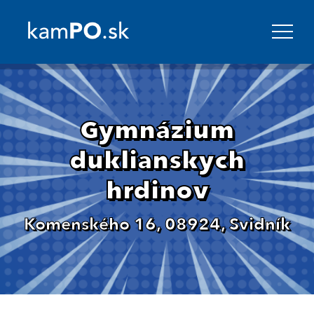
Gymnázium
duklianskych
hrdinov
Komenského 16, 08924, Svidník