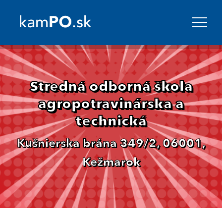
Stredná odborná škola
agropotravinárska a
technická
Kušnierska brána 349/2, 06001,
Kežmarok