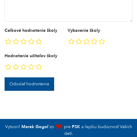
Celkové hodnotenie školy
Vybavenie školy
Hodnotenie učiteľov školy
Odoslať hodnotenie
Vytvoril
Marek Gogoľ
zo
pre
PSK
a lepšiu budúcnosť Vaších
detí.