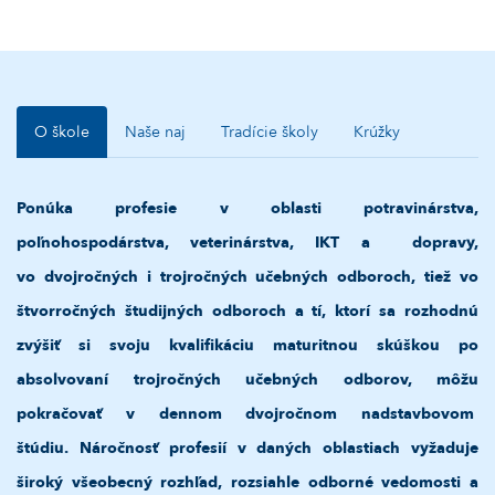
O škole
Naše naj
Tradície školy
Krúžky
Ponúka profesie v oblasti potravinárstva,
poľnohospodárstva, veterinárstva, IKT a dopravy,
vo dvojročných i trojročných učebných odboroch, tiež vo
štvorročných študijných odboroch a tí, ktorí sa rozhodnú
zvýšiť si svoju kvalifikáciu maturitnou skúškou po
absolvovaní trojročných učebných odborov, môžu
pokračovať v dennom dvojročnom nadstavbovom
štúdiu.
Náročnosť profesií v daných oblastiach vyžaduje
široký všeobecný rozhľad, rozsiahle odborné vedomosti a