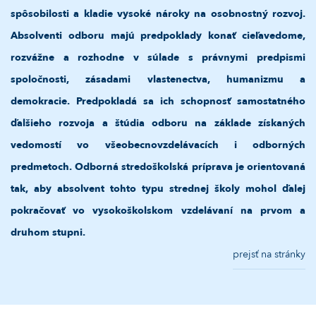
spôsobilosti a kladie vysoké nároky na osobnostný rozvoj.
Absolventi odboru majú predpoklady konať cieľavedome,
rozvážne a rozhodne v súlade s právnymi predpismi
spoločnosti, zásadami vlastenectva, humanizmu a
demokracie. Predpokladá sa ich schopnosť samostatného
ďalšieho rozvoja a štúdia odboru na základe získaných
vedomostí vo všeobecnovzdelávacích i odborných
predmetoch. Odborná stredoškolská príprava je orientovaná
tak, aby absolvent tohto typu strednej školy mohol ďalej
pokračovať vo vysokoškolskom vzdelávaní na prvom a
druhom stupni.
prejsť na stránky