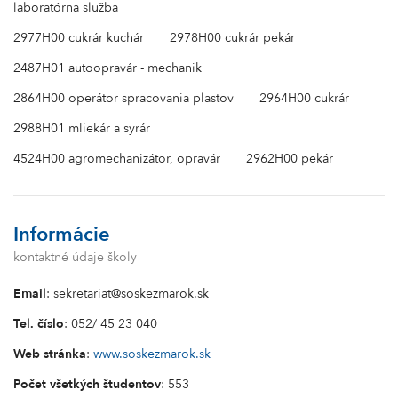
laboratórna služba
2977H00 cukrár kuchár
2978H00 cukrár pekár
2487H01 autoopravár - mechanik
2864H00 operátor spracovania plastov
2964H00 cukrár
2988H01 mliekár a syrár
4524H00 agromechanizátor, opravár
2962H00 pekár
Informácie
kontaktné údaje školy
Email
: sekretariat@soskezmarok.sk
Tel. číslo
: 052/ 45 23 040
Web stránka
:
www.soskezmarok.sk
Počet všetkých študentov
: 553