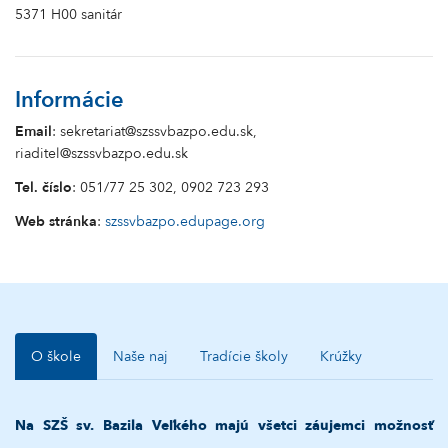
5371 H00 sanitár
Informácie
Email
: sekretariat@szssvbazpo.edu.sk,
riaditel@szssvbazpo.edu.sk
Tel. číslo
: 051/77 25 302, 0902 723 293
Web stránka
:
szssvbazpo.edupage.org
O škole
Naše naj
Tradície školy
Krúžky
Na SZŠ sv. Bazila Veľkého majú všetci záujemci možnosť