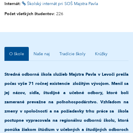
Internát
:
Školský internát pri SOŠ Majstra Pavla
Počet všetkých študentov
: 226
O škole
Naše naj
Tradície školy
Krúžky
Stredná odborná škola služieb Majstra Pavla v Levoči prešla
počas vyše 71 ročnej existencie zložitým vývojom. Menil sa
jej názov, sídla, študijné a učebné odbory, ktoré boli
zamerané prevažne na poľnohospodárstvo. Vzhľadom na
zmeny v spoločnosti a na požiadavky trhu práce sa škola
postupne vypracovala na regionálnu odbornú školu, ktorá
ponúka žiakom štúdium v učebných a študijných odboroch