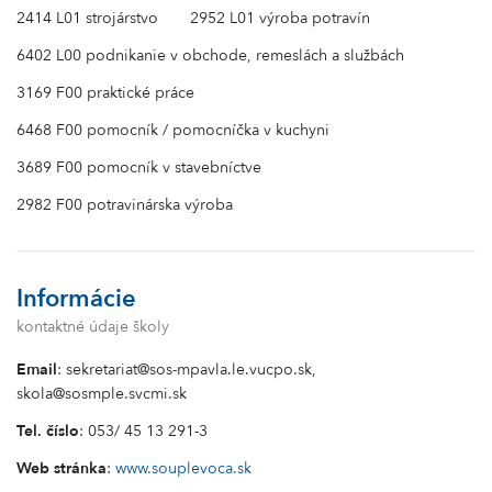
2414 L01 strojárstvo
2952 L01 výroba potravín
6402 L00 podnikanie v obchode, remeslách a službách
3169 F00 praktické práce
6468 F00 pomocník / pomocníčka v kuchyni
3689 F00 pomocník v stavebníctve
2982 F00 potravinárska výroba
Informácie
kontaktné údaje školy
Email
: sekretariat@sos-mpavla.le.vucpo.sk,
skola@sosmple.svcmi.sk
Tel. číslo
: 053/ 45 13 291-3
Web stránka
:
www.souplevoca.sk