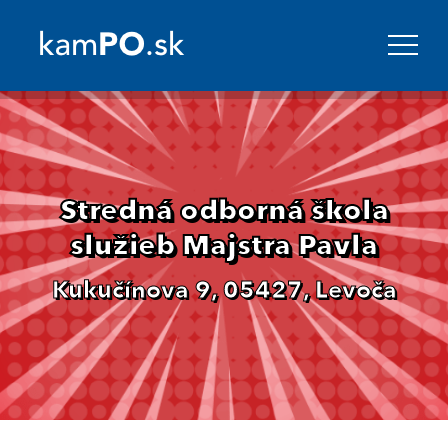
Stredná odborná škola
služieb Majstra Pavla
Kukučínova 9, 05427, Levoča