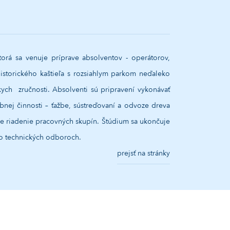
torá sa venuje príprave absolventov - operátorov,
istorického kaštieľa s rozsiahlym parkom neďaleko
ch zručnosti. Absolventi sú pripravení vykonávať
bnej činnosti – ťažbe, sústreďovaní a odvoze dreva
re riadenie pracovných skupín. Štúdium sa ukončuje
ebo technických odboroch.
prejsť na stránky