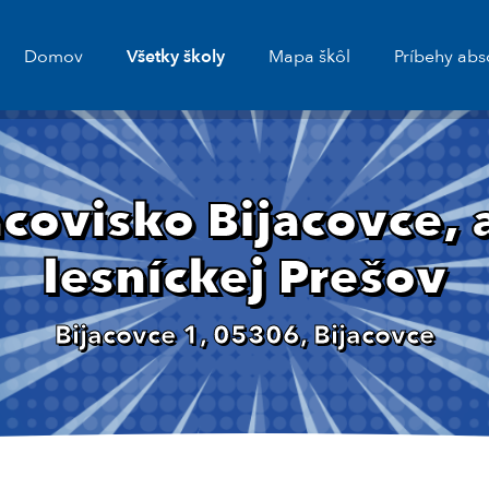
Domov
Všetky školy
Mapa škôl
Príbehy abs
covisko Bijacovce, 
lesníckej Prešov
Bijacovce 1, 05306, Bijacovce