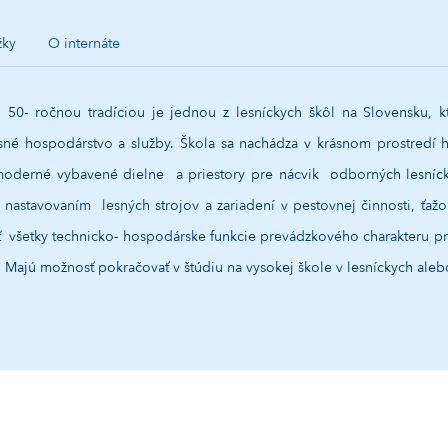
žky
O internáte
ko 50- ročnou tradíciou je jednou z lesníckych škôl na Slovensku, k
né hospodárstvo a služby. Škola sa nachádza v krásnom prostredí h
moderné vybavené dielne a priestory pre nácvik odborných lesnícky
 nastavovaním lesných strojov a zariadení v pestovnej činnosti, ťažo
ať všetky technicko- hospodárske funkcie prevádzkového charakteru p
st. Majú možnosť pokračovať v štúdiu na vysokej škole v lesníckych al