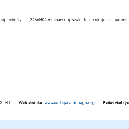
nej techniky
2466H04 mechanik opravár - lesné stroje a zariadenia
82 041
Web stránka
:
www.sosbijac.edupage.org
Počet všetkýc