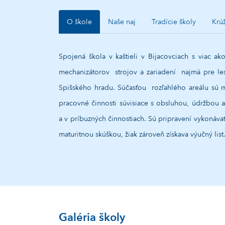
O škole
Naše naj
Tradície školy
Krú
Spojená škola v kaštieli v Bijacovciach s viac a
mechanizátorov strojov a zariadení najmä pre les
Spišského hradu. Súčasťou rozľahlého areálu sú 
pracovné činnosti súvisiace s obsluhou, údržbou a
a v príbuzných činnostiach. Sú pripravení vykonáv
maturitnou skúškou, žiak zároveň získava výučný li
Galéria školy