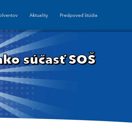
olventov
Aktuality
Predpoveď štúdia
ako súčasť SOŠ