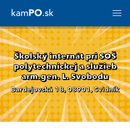
Školský internát pri SOŠ
polytechnickej a služieb
arm.gen. L. Svobodu
Bardejovská 18, 08901, Svidník