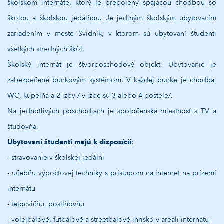
školskom internáte, ktorý je prepojený spájacou chodbou so
školou a školskou jedálňou. Je jediným školským ubytovacím
zariadením v meste Svidník, v ktorom sú ubytovaní študenti
všetkých stredných škôl.
Školský internát je štvorposchodový objekt. Ubytovanie je
zabezpečené bunkovým systémom. V každej bunke je chodba,
WC, kúpeľňa a 2 izby / v izbe sú 3 alebo 4 postele/.
Na jednotlivých poschodiach je spoločenská miestnosť s TV a
študovňa.
Ubytovaní študenti majú k dispozícií
:
- stravovanie v školskej jedálni
- učebňu výpočtovej techniky s prístupom na internet na prízemí
internátu
- telocvičňu, posilňovňu
- volejbalové, futbalové a streetbalové ihrisko v areáli internátu