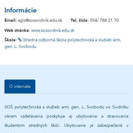
Informácie
Email
: agls@sossvidnik.edu.sk
Tel. číslo
: 054/ 788 21 70
Web stránka
:
www.sossvidnik.edu.sk
Škola
:
Stredná odborná škola polytechnická a služieb arm.
gen. L. Svobodu
O internáte
SOŠ polytechnická a služieb arm. gen. L. Svobodu vo Svidníku
okrem vzdelávania poskytuje aj ubytovanie a stravovanie
študentom stredných škôl. Ubytovanie je zabezpečené v