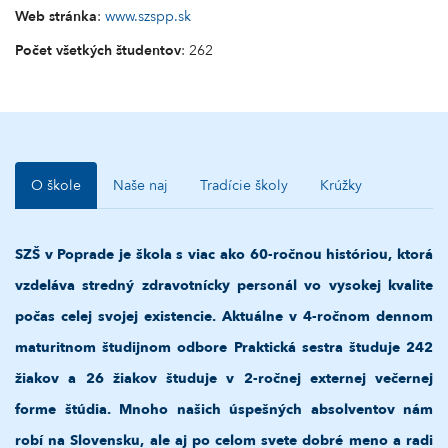
Web stránka
:
www.szspp.sk
Počet všetkých študentov
: 262
O škole
Naše naj
Tradície školy
Krúžky
SZŠ v Poprade je škola s viac ako 60-ročnou históriou, ktorá
vzdeláva stredný zdravotnícky personál vo vysokej kvalite
počas celej svojej existencie. Aktuálne v 4-ročnom dennom
maturitnom študijnom odbore Praktická sestra študuje 242
žiakov a 26 žiakov študuje v 2-ročnej externej večernej
forme štúdia. Mnoho našich úspešných absolventov nám
robí na Slovensku, ale aj po celom svete dobré meno a radi