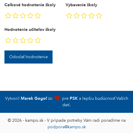
Celkové hodnotenie školy
Vybavenie školy
Hodnotenie učiteľov školy
Odoslať hodnotenie
Vytvoril
Marek Gogoľ
zo
pre
PSK
a lepšiu budúcnosť Vaších
detí.
© 2026 - kampo.sk - V prípade potreby Vám radi poradíme na
podpora@kampo.sk