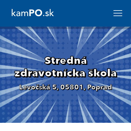
Stredná
zdravotnícka škola
Levočská 5, 05801, Poprad