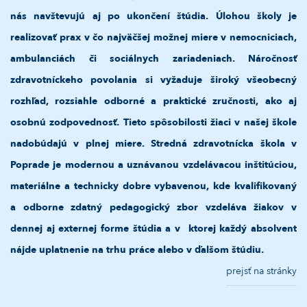
nás navštevujú aj po ukončení štúdia.
Úlohou školy je
realizovať prax v čo najväčšej možnej miere v nemocniciach,
ambulanciách či sociálnych zariadeniach. Náročnosť
zdravotníckeho povolania si vyžaduje široký všeobecný
rozhľad, rozsiahle odborné a praktické zručnosti, ako aj
osobnú zodpovednosť. Tieto spôsobilosti žiaci v našej škole
nadobúdajú v plnej miere.
Stredná zdravotnícka škola v
Poprade je modernou a uznávanou vzdelávacou inštitúciou,
materiálne a technicky dobre vybavenou, kde kvalifikovaný
a odborne zdatný pedagogický zbor vzdeláva žiakov v
dennej aj externej forme štúdia a v ktorej každý absolvent
nájde uplatnenie na trhu práce alebo v ďalšom štúdiu.
prejsť na stránky