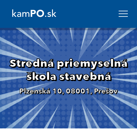
Stredná priemyselná
škola stavebná
Plzenská 10, 08001, Prešov