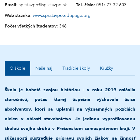
Email
: spsstavpo@spsstavpo.sk
Tel. číslo
: 051/ 77 32 603
Web stránka
:
www.spsstavpo.edupage.org
Počet všetkých študentov
: 348
O škole
Naše naj
Tradície školy
Krúžky
Škola je bohatá svojou históriou - v roku 2019 oslávila
storočnicu, počas ktorej úspešne vychovala tisíce
absolventov, ktorí sa uplatnili na významných pozíciách
nielen v oblasti stavebníctva. Je jedinou vyprofilovanou
školou svojho druhu v Prešovskom samosprávnom kraji. V
súčasnosti sústreďuje prípravu svojich žiakov na činnosť