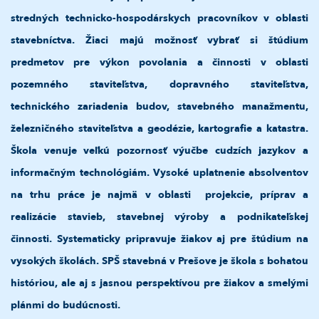
stredných technicko-hospodárskych pracovníkov v oblasti
stavebníctva. Žiaci majú možnosť vybrať si štúdium
predmetov pre výkon povolania a činnosti v oblasti
pozemného staviteľstva, dopravného staviteľstva,
technického zariadenia budov, stavebného manažmentu,
železničného staviteľstva a geodézie, kartografie a katastra.
Škola venuje veľkú pozornosť výučbe cudzích jazykov a
informačným technológiám. Vysoké uplatnenie absolventov
na trhu práce je najmä v oblasti projekcie, príprav a
realizácie stavieb, stavebnej výroby a podnikateľskej
činnosti. Systematicky pripravuje žiakov aj pre štúdium na
vysokých školách. SPŠ stavebná v Prešove je škola s bohatou
históriou, ale aj s jasnou perspektívou pre žiakov a smelými
plánmi do budúcnosti.