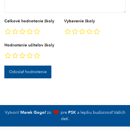
Celkové hodnotenie školy
Vybavenie školy
Hodnotenie učiteľov školy
Odoslať hodnotenie
Vytvoril
Marek Gogoľ
zo
pre
PSK
a lepšiu budúcnosť Vaších
detí.