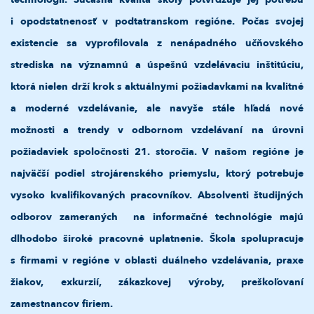
i opodstatnenosť v podtatranskom regióne. Počas svojej
existencie sa vyprofilovala z nenápadného učňovského
strediska na významnú a úspešnú vzdelávaciu inštitúciu,
ktorá nielen drží krok s aktuálnymi požiadavkami na kvalitné
a moderné vzdelávanie, ale navyše stále hľadá nové
možnosti a trendy v odbornom vzdelávaní na úrovni
požiadaviek spoločnosti 21. storočia. V našom regióne je
najväčší podiel strojárenského priemyslu, ktorý potrebuje
vysoko kvalifikovaných pracovníkov. Absolventi študijných
odborov zameraných na informačné technológie majú
dlhodobo široké pracovné uplatnenie. Škola spolupracuje
s firmami v regióne v oblasti duálneho vzdelávania, praxe
žiakov, exkurzií, zákazkovej výroby, preškoľovaní
zamestnancov firiem.