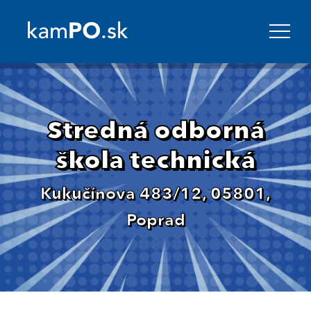
Stredná odborná
škola technická
Kukučínova 483/12, 05801,
Poprad