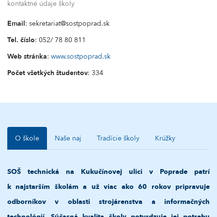
kontaktné údaje školy
Email
: sekretariat@sostpoprad.sk
Tel. číslo
: 052/ 78 80 811
Web stránka
:
www.sostpoprad.sk
Počet všetkých študentov
: 334
O škole
Naše naj
Tradície školy
Krúžky
SOŠ technická na Kukučínovej ulici v Poprade patrí
k najstarším školám a už viac ako 60 rokov pripravuje
odborníkov v oblasti strojárenstva a informačných
technológií. Súčasná kvalita školy potvrdzuje jej potrebu