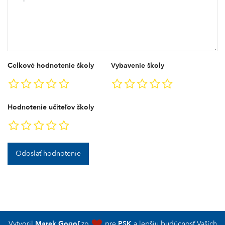
Celkové hodnotenie školy
Vybavenie školy
Hodnotenie učiteľov školy
Odoslať hodnotenie
Vytvoril
Marek Gogoľ
zo
pre
PSK
a lepšiu budúcnosť Vaších