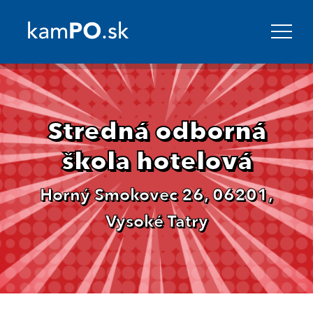
Stredná odborná
škola hotelová
Horný Smokovec 26, 06201,
Vysoké Tatry