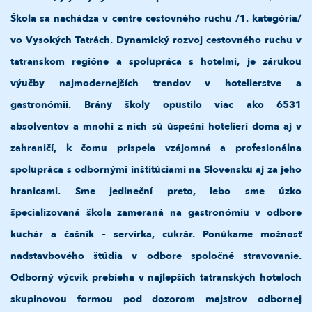
Škola sa nachádza v centre cestovného ruchu /1. kategória/
vo Vysokých Tatrách. Dynamický rozvoj cestovného ruchu v
tatranskom regióne a spolupráca s hotelmi, je zárukou
výučby najmodernejších trendov v hotelierstve a
gastronómii. Brány školy opustilo viac ako 6531
absolventov a mnohí z nich sú úspešní hotelieri doma aj v
zahraničí, k čomu prispela vzájomná a profesionálna
spolupráca s odbornými inštitúciami na Slovensku aj za jeho
hranicami. Sme jedineční preto, lebo sme úzko
špecializovaná škola zameraná na gastronómiu v odbore
kuchár a čašník – servírka, cukrár. Ponúkame možnosť
nadstavbového štúdia v odbore spoločné stravovanie.
Odborný výcvik prebieha v najlepších tatranských hoteloch
skupinovou formou pod dozorom majstrov odbornej