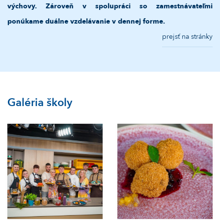
výchovy. Zároveň v spolupráci so zamestnávateľmi
ponúkame duálne vzdelávanie v dennej forme.
prejsť na stránky
Galéria školy