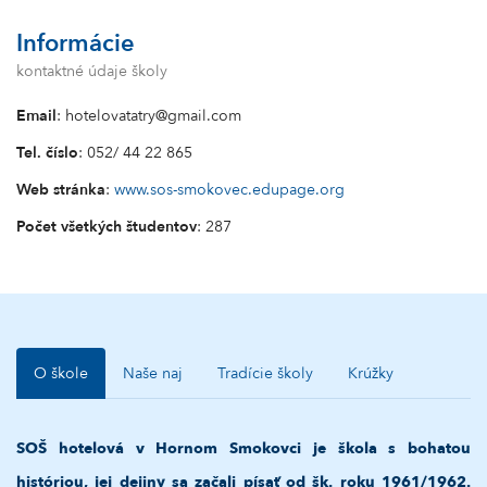
Informácie
kontaktné údaje školy
Email
: hotelovatatry@gmail.com
Tel. číslo
: 052/ 44 22 865
Web stránka
:
www.sos-smokovec.edupage.org
Počet všetkých študentov
: 287
O škole
Naše naj
Tradície školy
Krúžky
SOŠ hotelová v Hornom Smokovci je škola s bohatou
históriou, jej dejiny sa začali písať od šk. roku 1961/1962.