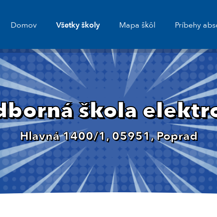
Domov
Všetky školy
Mapa škôl
Príbehy abs
dborná škola elektr
Hlavná 1400/1, 05951, Poprad