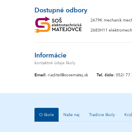
Dostupné odbory
2679K mechanik mech
2683H11 elektromecha
Informácie
kontaktné údaje školy
Email
: riaditel@sosematej.sk
Tel. číslo
: 052/ 77
O škole
Naše naj
Tradície školy
Krú