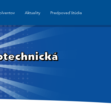
olventov
Aktuality
Predpoveď štúdia
otechnická