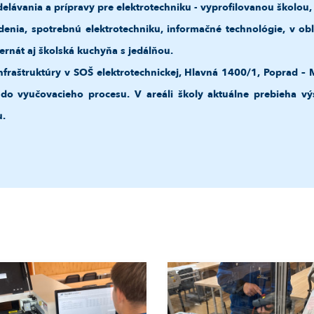
lávania a prípravy pre elektrotechniku - vyprofilovanou školou, 
enia, spotrebnú elektrotechniku, informačné technológie, v ob
ternát aj školská kuchyňa s jedálňou.
infraštruktúry v SOŠ elektrotechnickej, Hlavná 1400/1, Poprad – 
do vyučovacieho procesu. V areáli školy aktuálne prebieha v
u.