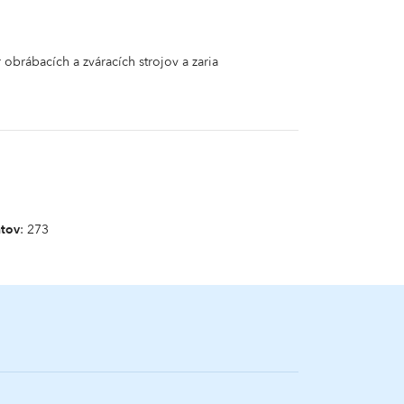
brábacích a zváracích strojov a zaria
ntov
: 273