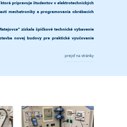
ktorá pripravuje študentov v elektrotechnických
lasti mechatroniky a programovania obrábacích
Matejovce“ získala špičkové technické vybavenie
ýstavba novej budovy pre praktické vyučovanie
prejsť na stránky