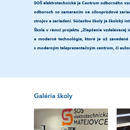
SOŠ elektrotechnická je Centrum odborného vzde
odboroch so zameraním na silnoprúdové zariad
strojov a zariadení. Súčasťou školy je školský in
Škola v rámci projektu „Zlepšenie vzdelávacej 
a moderné technológie, ktoré je už zavedené 
s moderným teleprezentačným centrom, či aulo
Galéria školy