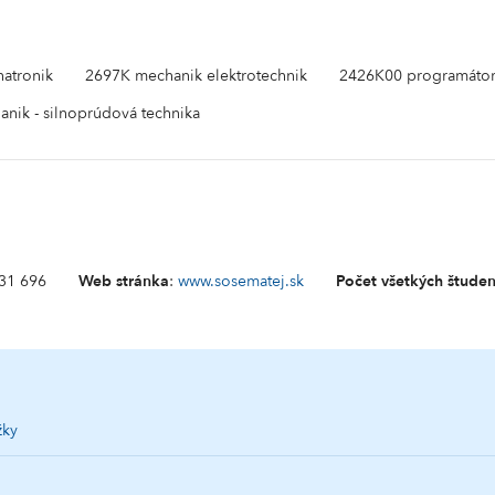
atronik
2697K mechanik elektrotechnik
2426K00 programátor o
nik - silnoprúdová technika
 31 696
Web stránka
:
www.sosematej.sk
Počet všetkých štude
žky