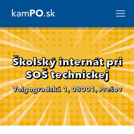
Školský internát pri
SOŠ technickej
Volgogradská 1, 08001, Prešov