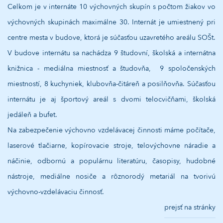
Celkom je v internáte 10 výchovných skupín s počtom žiakov vo
výchovných skupinách maximálne 30. Internát je umiestnený pri
centre mesta v budove, ktorá je súčasťou uzavretého areálu SOŠt.
V budove internátu sa nachádza 9 študovní, školská a internátna
knižnica - mediálna miestnosť a študovňa, 9 spoločenských
miestností, 8 kuchyniek, klubovňa-čitáreň a posilňovňa. Súčasťou
internátu je aj športový areál s dvomi telocvičňami, školská
jedáleň a bufet.
Na zabezpečenie výchovno vzdelávacej činnosti máme počítače,
laserové tlačiarne, kopírovacie stroje, telovýchovne náradie a
náčinie, odbornú a populárnu literatúru, časopisy, hudobné
nástroje, mediálne nosiče a rôznorodý metariál na tvorivú
výchovno-vzdelávaciu činnosť.
prejsť na stránky