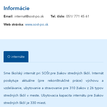
Informácie
Email
: internat@sost-po.sk
Tel. číslo
: 051/ 771 45 61
Web stránka
:
www.sost-po.sk
O internáte
Sme školský internát pri SOŠt pre žiakov stredných škôl. Internát
poskytuje aktuálne (pre rekonštrukčné práce) výchovu a
vzdelávanie, ubytovanie a stravovanie pre 310 žiakov z 26 typov
stredných škôl v meste. Ubytovacia kapacita internátu pre žiakov
stredných škôl je 330 miest.