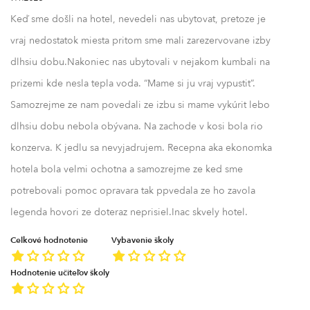
Keď sme došli na hotel, nevedeli nas ubytovat, pretoze je
vraj nedostatok miesta pritom sme mali zarezervovane izby
dlhsiu dobu.Nakoniec nas ubytovali v nejakom kumbali na
prizemi kde nesla tepla voda. “Mame si ju vraj vypustit”.
Samozrejme ze nam povedali ze izbu si mame vykúrit lebo
dlhsiu dobu nebola obývana. Na zachode v kosi bola rio
konzerva. K jedlu sa nevyjadrujem. Recepna aka ekonomka
hotela bola velmi ochotna a samozrejme ze ked sme
potrebovali pomoc opravara tak ppvedala ze ho zavola
legenda hovori ze doteraz neprisiel.Inac skvely hotel.
Celkové hodnotenie
Vybavenie školy
Hodnotenie učiteľov školy