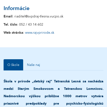
Informácie
Email
: riaditel@svpdraj-tlesna.vucpo.sk
Tel. číslo
: 052 / 43 14 602
Web stránka
:
www.rajvprirode.sk
O škole
Naše naj
Škola v prírode „detský raj“ Tatranská Lesná sa nachádza
medzi Starým Smokovcom a Tatranskou Lomnicou.
Nadmorskou výškou približne 1000 metrov vytvára
priaznivé predpoklady pre psychicko-fyziologickú