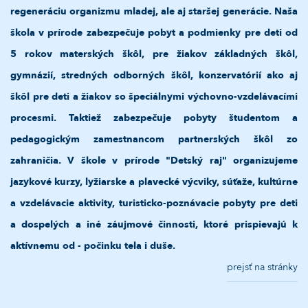
regeneráciu organizmu mladej, ale aj staršej generácie. Naša
škola v prírode zabezpečuje pobyt a podmienky pre deti od
5 rokov materských škôl, pre žiakov základných škôl,
gymnázií, stredných odborných škôl, konzervatórií ako aj
škôl pre deti a žiakov so špeciálnymi výchovno-vzdelávacími
procesmi. Taktiež zabezpečuje pobyty študentom a
pedagogickým zamestnancom partnerských škôl zo
zahraničia. V škole v prírode "Detský raj" organizujeme
jazykové kurzy, lyžiarske a plavecké výcviky, súťaže, kultúrne
a vzdelávacie aktivity, turisticko-poznávacie pobyty pre deti
a dospelých a iné záujmové činnosti, ktoré prispievajú k
aktívnemu od - počinku tela i duše.
prejsť na stránky