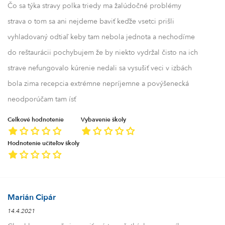
Čo sa týka stravy polka triedy ma žalúdočné problémy
strava o tom sa ani nejdeme baviť keďže vsetci prišli
vyhladovaný odtiaľ keby tam nebola jednota a nechodíme
do reštaurácii pochybujem že by niekto vydržal čisto na ich
strave nefungovalo kúrenie nedali sa vysušiť veci v izbách
bola zima recepcia extrémne nepríjemne a povýšenecká
neodporúčam tam ísť
Celkové hodnotenie
Vybavenie školy
Hodnotenie učiteľov školy
Marián Cipár
14.4.2021