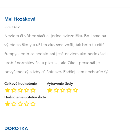
Mel Hozáková
22.5.2026
Neviem či vôbec stačí aj jedna hviezdička. Boli sme na
výlete zo školy a už len ako sme vošli, tak bolo tu cítiť
žumpy. Jedlo sa nedalo ani jesť, neviem ako nedokázali
urobiť normálny čaj a pizzu…, ale Okej, personál je
povyšenecký a izby sú špinavé. Radšej sem nechoďte 🙂
Celkové hodnotenie
Vybavenie školy
Hodnotenie učiteľov školy
DOROTKA