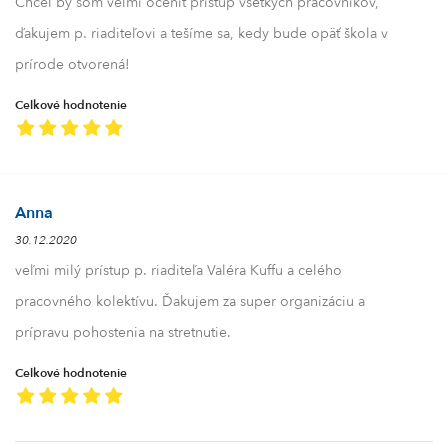
Chcel by som veľmi oceniť prístup všetkých pracovníkov,
ďakujem p. riaditeľovi a tešíme sa, kedy bude opäť škola v
prírode otvorená!
Celkové hodnotenie
Anna
30.12.2020
veľmi milý prístup p. riaditeľa Valéra Kuffu a celého
pracovného kolektívu. Ďakujem za super organizáciu a
prípravu pohostenia na stretnutie.
Celkové hodnotenie