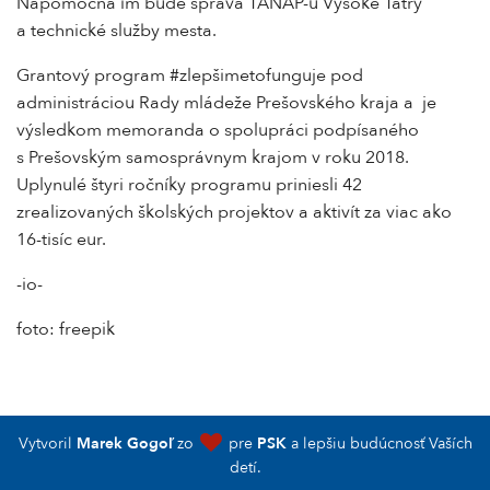
Nápomocná im bude správa TANAP-u Vysoké Tatry
a technické služby mesta.
Grantový program #zlepšimetofunguje pod
administráciou Rady mládeže Prešovského kraja a je
výsledkom memoranda o spolupráci podpísaného
s Prešovským samosprávnym krajom v roku 2018.
Uplynulé štyri ročníky programu priniesli 42
zrealizovaných školských projektov a aktivít za viac ako
16-tisíc eur.
-io-
foto: freepik
Vytvoril
Marek Gogoľ
zo
pre
PSK
a lepšiu budúcnosť Vaších
detí.