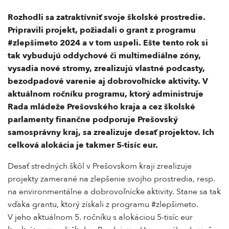
Rozhodli sa zatraktívniť svoje školské prostredie.
Pripravili projekt, požiadali o grant z programu
#zlepšimeto 2024 a v tom uspeli. Ešte tento rok si
tak vybudujú oddychové či multimediálne zóny,
vysadia nové stromy, zrealizujú vlastné podcasty,
bezodpadové varenie aj dobrovoľnícke aktivity. V
aktuálnom ročníku programu, ktorý administruje
Rada mládeže Prešovského kraja a cez školské
parlamenty finančne podporuje Prešovský
samosprávny kraj, sa zrealizuje desať projektov. Ich
celková alokácia je takmer 5-tisíc eur.
Desať stredných škôl v Prešovskom kraji zrealizuje
projekty zamerané na zlepšenie svojho prostredia, resp.
na environmentálne a dobrovoľnícke aktivity. Stane sa tak
vďaka grantu, ktorý získali z programu #zlepšimeto.
V jeho aktuálnom 5. ročníku s alokáciou 5-tisíc eur