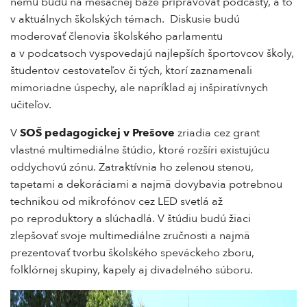
nemu budú na mesačnej báze pripravovať podcasty, a to
v aktuálnych školských témach. Diskusie budú
moderovať členovia školského parlamentu
a v podcatsoch vyspovedajú najlepších športovcov školy,
študentov cestovateľov či tých, ktorí zaznamenali
mimoriadne úspechy, ale napríklad aj inšpiratívnych
učiteľov.
V
SOŠ pedagogickej v Prešove
zriadia cez grant
vlastné multimediálne štúdio, ktoré rozšíri existujúcu
oddychovú zónu. Zatraktívnia ho zelenou stenou,
tapetami a dekoráciami a najmä dovybavia potrebnou
technikou od mikrofónov cez LED svetlá až
po reproduktory a slúchadlá. V štúdiu budú žiaci
zlepšovať svoje multimediálne zručnosti a najmä
prezentovať tvorbu školského speváckeho zboru,
folklórnej skupiny, kapely aj divadelného súboru.