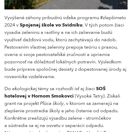
Vyvýšené záhony pribudnú vďaka programu #zlepšimeto
2024 v
Spojenej škole vo Svidníku
. V tých potom žiaci
vysadia zeleninu a rastliny a na ich zalievanie budú
využívať dažďovú vodu, ktorú zachytávajú do nádob.
Pestovaním vlastnej zeleniny prepoja teóriu s praxou,
overia si svoje pestovateľské zručnosti a upriamia
pozornosť na dôležitosť lokálnych potravín. Výsledkom
bude príprava spoločnej desiaty z dopestovanej úrody aj
rovesnícke vzdelávanie.
Do ekologickej témy sa rozhodli ísť aj žiaci
SOŠ
hotelovej v Hornom Smokovci
(Vysoké Tatry). Získali
grant na projekt
Pľúca školy
, v ktorom sa zamerajú na
zlepšenie prostredia školy a jeho čistenie od odpadu.
Konkrétne zrealizujú výsadbu zelene – stromčekov
a sústredia sa aj na osvetu v separácii odpadu.