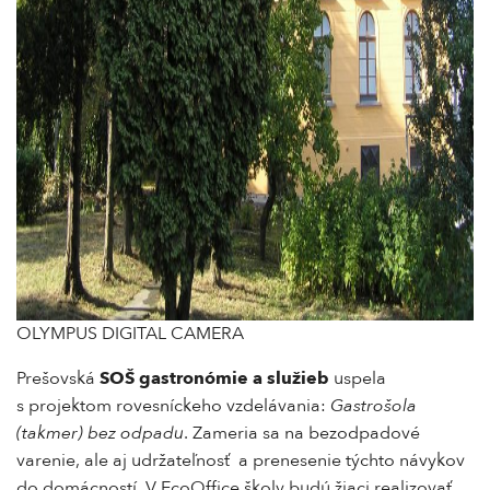
OLYMPUS DIGITAL CAMERA
Prešovská
SOŠ gastronómie a služieb
uspela
s projektom rovesníckeho vzdelávania:
Gastrošola
(takmer) bez odpadu
. Zameria sa na bezodpadové
varenie, ale aj udržateľnosť a prenesenie týchto návykov
do domácností. V EcoOffice školy budú žiaci realizovať