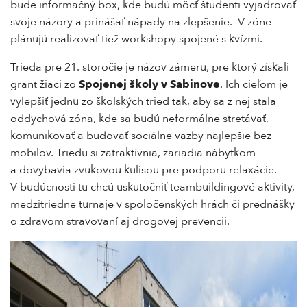
bude informačný box, kde budú môcť študenti vyjadrovať
svoje názory a prinášať nápady na zlepšenie. V zóne
plánujú realizovať tiež workshopy spojené s kvízmi.
Trieda pre 21. storočie je názov zámeru, pre ktorý získali
grant žiaci zo
Spojenej školy v Sabinove
. Ich cieľom je
vylepšiť jednu zo školských tried tak, aby sa z nej stala
oddychová zóna, kde sa budú neformálne stretávať,
komunikovať a budovať sociálne väzby najlepšie bez
mobilov. Triedu si zatraktívnia, zariadia nábytkom
a dovybavia zvukovou kulisou pre podporu relaxácie.
V budúcnosti tu chcú uskutočniť teambuildingové aktivity,
medzitriedne turnaje v spoločenských hrách či prednášky
o zdravom stravovaní aj drogovej prevencii.