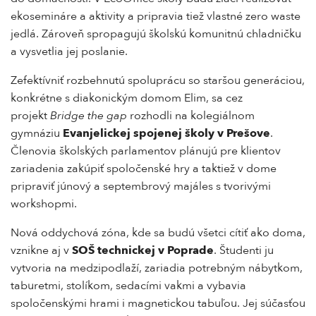
ekosemináre a aktivity a pripravia tiež vlastné zero waste
jedlá. Zároveň spropagujú školskú komunitnú chladničku
a vysvetlia jej poslanie.
Zefektívniť rozbehnutú spoluprácu so staršou generáciou,
konkrétne s diakonickým domom Elim, sa cez
projekt
Bridge the gap
rozhodli na kolegiálnom
gymnáziu
Evanjelickej spojenej školy v Prešove
.
Členovia školských parlamentov plánujú pre klientov
zariadenia zakúpiť spoločenské hry a taktiež v dome
pripraviť júnový a septembrový majáles s tvorivými
workshopmi.
Nová oddychová zóna, kde sa budú všetci cítiť ako doma,
vznikne aj v
SOŠ technickej v Poprade
. Študenti ju
vytvoria na medzipodlaží, zariadia potrebným nábytkom,
taburetmi, stolíkom, sedacími vakmi a vybavia
spoločenskými hrami i magnetickou tabuľou. Jej súčasťou