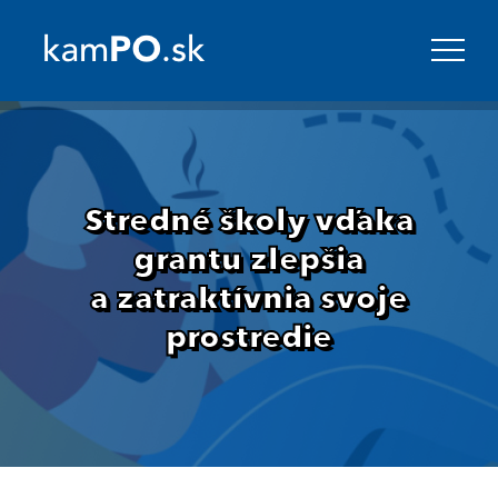
Stredné školy vďaka
grantu zlepšia
a zatraktívnia svoje
prostredie