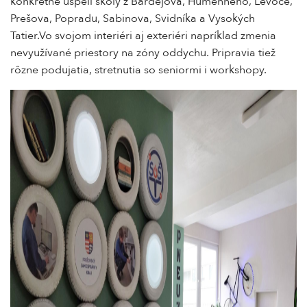
konkrétne uspeli školy z Bardejova, Humenného, Levoče,
Prešova, Popradu, Sabinova, Svidníka a Vysokých
Tatier.Vo svojom interiéri aj exteriéri napríklad zmenia
nevyužívané priestory na zóny oddychu. Pripravia tiež
rôzne podujatia, stretnutia so seniormi i workshopy.