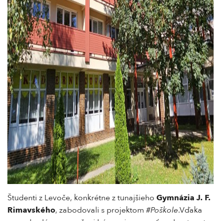
Študenti z Levoče, konkrétne z tunajšieho
Gymnázia J. F.
Rimavského
, zabodovali s projektom
#Poškole
.Vďaka