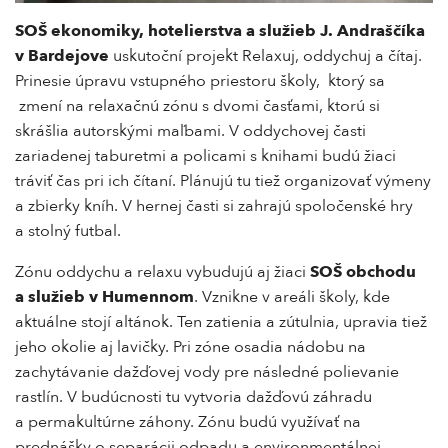
SOŠ ekonomiky, hotelierstva a služieb J. Andraščíka
v Bardejove
uskutoční projekt Relaxuj, oddychuj a čítaj.
Prinesie úpravu vstupného priestoru školy, ktorý sa
zmení na relaxačnú zónu s dvomi časťami, ktorú si
skrášlia autorskými maľbami. V oddychovej časti
zariadenej taburetmi a policami s knihami budú žiaci
tráviť čas pri ich čítaní. Plánujú tu tiež organizovať výmeny
a zbierky kníh. V hernej časti si zahrajú spoločenské hry
a stolný futbal.
Zónu oddychu a relaxu vybudujú aj žiaci
SOŠ obchodu
a služieb v Humennom
. Vznikne v areáli školy, kde
aktuálne stojí altánok. Ten zatienia a zútulnia, upravia tiež
jeho okolie aj lavičky. Pri zóne osadia nádobu na
zachytávanie dažďovej vody pre následné polievanie
rastlín. V budúcnosti tu vytvoria dažďovú záhradu
a permakultúrne záhony. Zónu budú využívať na
prednášky o separácii odpadu a environmentálnej