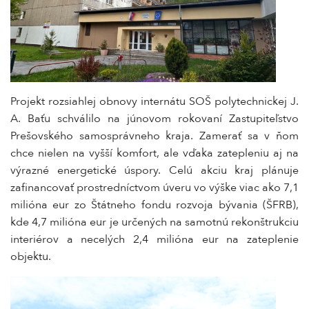
Projekt rozsiahlej obnovy internátu SOŠ polytechnickej J.
A. Baťu schválilo na júnovom rokovaní Zastupiteľstvo
Prešovského samosprávneho kraja. Zamerať sa v ňom
chce nielen na vyšší komfort, ale vďaka zatepleniu aj na
výrazné energetické úspory. Celú akciu kraj plánuje
zafinancovať prostredníctvom úveru vo výške viac ako 7,1
milióna eur zo Štátneho fondu rozvoja bývania (ŠFRB),
kde 4,7 milióna eur je určených na samotnú rekonštrukciu
interiérov a necelých 2,4 milióna eur na zateplenie
objektu.