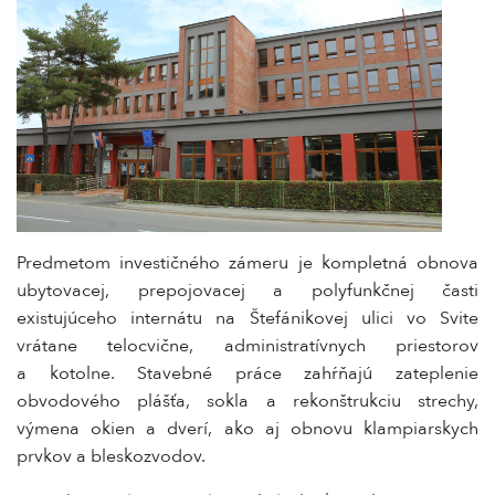
Predmetom investičného zámeru je kompletná obnova
ubytovacej, prepojovacej a polyfunkčnej časti
existujúceho internátu na Štefánikovej ulici vo Svite
vrátane telocvične, administratívnych priestorov
a kotolne. Stavebné práce zahŕňajú zateplenie
obvodového plášťa, sokla a rekonštrukciu strechy,
výmena okien a dverí, ako aj obnovu klampiarskych
prvkov a bleskozvodov.