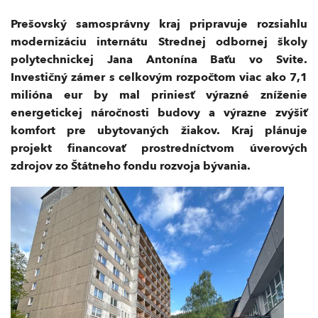
Prešovský samosprávny kraj pripravuje rozsiahlu
modernizáciu internátu Strednej odbornej školy
polytechnickej Jana Antonína Baťu vo Svite.
Investičný zámer s celkovým rozpočtom viac ako 7,1
milióna eur by mal priniesť výrazné zníženie
energetickej náročnosti budovy a výrazne zvýšiť
komfort pre ubytovaných žiakov. Kraj plánuje
projekt financovať prostredníctvom úverových
zdrojov zo Štátneho fondu rozvoja bývania.