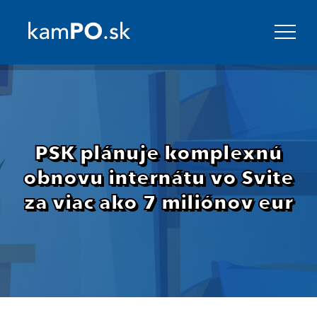
PSK plánuje komplexnú
obnovu internátu vo Svite
za viac ako 7 miliónov eur