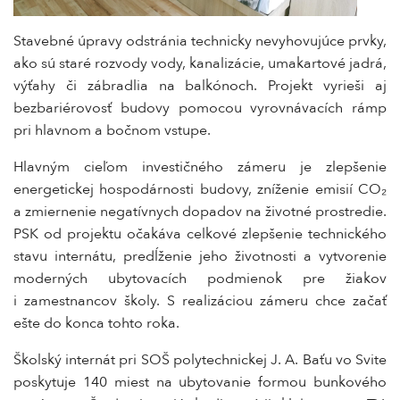
Stavebné úpravy odstránia technicky nevyhovujúce prvky,
ako sú staré rozvody vody, kanalizácie, umakartové jadrá,
výťahy či zábradlia na balkónoch. Projekt vyrieši aj
bezbariérovosť budovy pomocou vyrovnávacích rámp
pri hlavnom a bočnom vstupe.
Hlavným cieľom investičného zámeru je zlepšenie
energetickej hospodárnosti budovy, zníženie emisií CO₂
a zmiernenie negatívnych dopadov na životné prostredie.
PSK od projektu očakáva celkové zlepšenie technického
stavu internátu, predĺženie jeho životnosti a vytvorenie
moderných ubytovacích podmienok pre žiakov
i zamestnancov školy. S realizáciou zámeru chce začať
ešte do konca tohto roka.
Školský internát pri SOŠ polytechnickej J. A. Baťu vo Svite
poskytuje 140 miest na ubytovanie formou bunkového