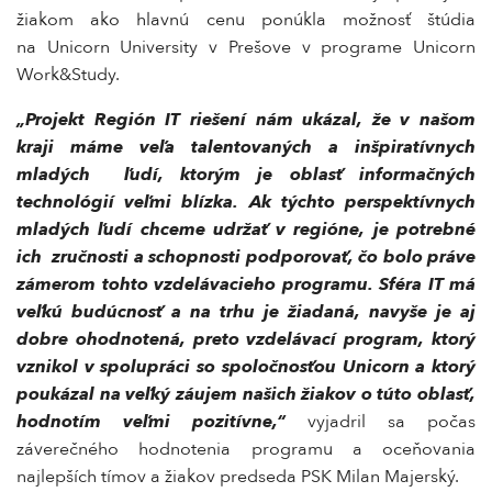
žiakom ako hlavnú cenu ponúkla možnosť štúdia
na Unicorn University v Prešove v programe Unicorn
Work&Study.
„Projekt Región IT riešení nám ukázal, že v našom
kraji máme veľa talentovaných a inšpiratívnych
mladých ľudí, ktorým je oblasť informačných
technológií veľmi blízka. Ak týchto perspektívnych
mladých ľudí chceme udržať v regióne, je potrebné
ich zručnosti a schopnosti podporovať, čo bolo práve
zámerom tohto vzdelávacieho programu. Sféra IT má
veľkú budúcnosť a na trhu je žiadaná, navyše je aj
dobre ohodnotená, preto vzdelávací program, ktorý
vznikol v spolupráci so spoločnosťou Unicorn a ktorý
poukázal na veľký záujem našich žiakov o túto oblasť,
hodnotím veľmi pozitívne,“
vyjadril sa počas
záverečného hodnotenia programu a oceňovania
najlepších tímov a žiakov predseda PSK Milan Majerský.