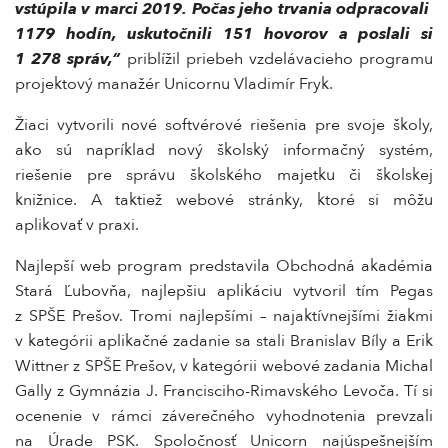
vstúpila v marci 2019. Počas jeho trvania odpracovali
1179 hodín, uskutočnili 151 hovorov a poslali si
1 278 správ,“
priblížil priebeh vzdelávacieho programu
projektový manažér Unicornu Vladimír Fryk.
Žiaci vytvorili nové softvérové riešenia pre svoje školy,
ako sú napríklad nový školský informačný systém,
riešenie pre správu školského majetku či školskej
knižnice. A taktiež webové stránky, ktoré si môžu
aplikovať v praxi.
Najlepší web program predstavila Obchodná akadémia
Stará Ľubovňa, najlepšiu aplikáciu vytvoril tím Pegas
z SPŠE Prešov. Tromi najlepšími – najaktívnejšími žiakmi
v kategórii aplikačné zadanie sa stali Branislav Bíly a Erik
Wittner z SPŠE Prešov, v kategórii webové zadania Michal
Gally z Gymnázia J. Francisciho-Rimavského Levoča. Tí si
ocenenie v rámci záverečného vyhodnotenia prevzali
na Úrade PSK. Spoločnosť Unicorn najúspešnejším