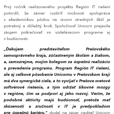
Prvý ročník realizovaného projektu Región IT riešení
potvrdil, že zámer rozšíriť možnosti spolupráce
s akademickou pôdou na úrovni stredných škôl je
potrebný a dôležitý krok. Spoločnosť Unicorn prejavila
záujem pokračovať vo vzdelávacom programe aj
v budúcnosti.
„Ďakujem predstaviteľom Prešovského
samosprávneho kraja, zúčastneným školám a žiakom,
a, samozrejme, mojim kolegom za úspešnú realizáciu
a prevedenie programu. Program Región IT riešení,
ale aj celkové pôsobenie Unicornu v Prešovskom kraji
má dva synergické ciele, a to vyvíjať v Prešove svetové
softvérové riešenia, a tým udržať šikovné mozgy
v regióne, čím sa podporí aj jeho rozvoj. Verím, že
podobné aktivity majú budúcnosť, pretože mať
skúsenosti a zručnosti v IT je predpokladom
pre úspešnú kariéru,“
dodal na záver riaditeľ Unicorn