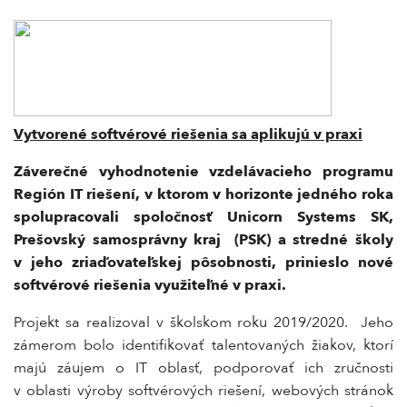
Vytvorené softvérové riešenia sa aplikujú v praxi
Záverečné vyhodnotenie vzdelávacieho programu
Región IT riešení, v ktorom v horizonte jedného roka
spolupracovali spoločnosť Unicorn Systems SK,
Prešovský samosprávny kraj (PSK) a stredné školy
v jeho zriaďovateľskej pôsobnosti, prinieslo nové
softvérové riešenia využiteľné v praxi.
Projekt sa realizoval v školskom roku 2019/2020. Jeho
zámerom bolo identifikovať talentovaných žiakov, ktorí
majú záujem o IT oblasť, podporovať ich zručnosti
v oblasti výroby softvérových riešení, webových stránok