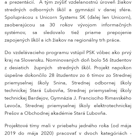
a prezentácií. A tým zvýšiť vzdelanostnú úroveň žiakov
stredných odborných škôl a gymnázií v danej sfére.
Spoluprácou s Unicorn Systems SK (ďalej len Unicorn),
zaoberajúcou sa 30 rokov vývojom informačných
systémov, sa sledovalo tiež priame prepojenie
zapojených škôl a ich žiakov na regionálny trh práce.
Do vzdelávacieho programu vstúpil PSK vôbec ako prvý
kraj na Slovensku. Nominovaných doň bolo 56 študentov
z desiatich župných stredných škôl. Projekt napokon
úspešne dokončilo 28 študentov zo 6 tímov zo Strednej
priemyselnej školy Snina, Strednej odbornej školy
technickej Stará Ľubovňa, Strednej priemyselnej školy
technickej Bardejov, Gymnázia J. Francisciho Rimavského
Levoča, Strednej priemyselnej školy elektrotechnickej
Prešov a Obchodnej akadémie Stará Ľubovňa.
Projektové tímy mali v priebehu jedného roka (od mája
2019 do mája 2020) pracovať v dvoch kategóriách -