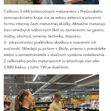
Celkovo 5 644 tohtoročných maturantov z Prešovského
samosprávneho kraja má za sebou externú a písomnú
formu internej časti maturitnej skúšky. Aktuálne maturujú
žiaci stredných odborných škôl so zameraním na gastro,
služby, obchod, umenie, techniku, dopravu
či zdravotníctvo praktickou skúškou a overením ich
zručností. Skladajú ju pritom v škole, priamo v prevádzke
alebo u zamestnávateľa v duálnom systéme vzdelávania.
Z celkového počtu maturujúcich ju absolvuje viac ako
2 880 žiakov, z toho 190 je dualistov.