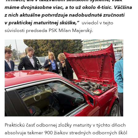
máme dvojnásobne viac, a to už okolo 4-tisíc. Väčšina
z nich aktuálne potvrdzuje nadobudnuté zručnosti
v praktickej maturitnej skúške,“
uviedol v tejto
súvislosti predseda PSK Milan Majerský.
Praktickú časť odbornej zložky maturity v týchto dňoch
absolvuje takmer 900 žiakov stredných odborných škôl