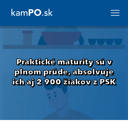
Praktické maturity sú v
plnom prúde, absolvuje
ich aj 2 900 žiakov z PSK