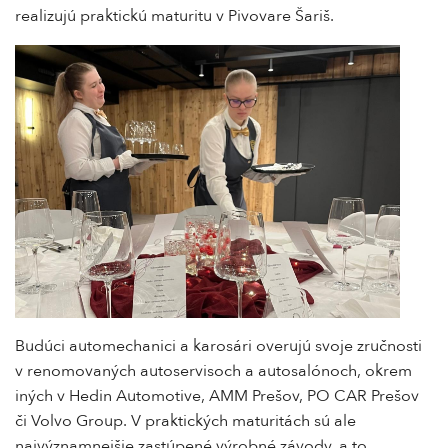
realizujú praktickú maturitu v Pivovare Šariš.
Budúci automechanici a karosári overujú svoje zručnosti
v renomovaných autoservisoch a autosalónoch, okrem
iných v Hedin Automotive, AMM Prešov, PO CAR Prešov
či Volvo Group. V praktických maturitách sú ale
najvýznamnejšie zastúpené výrobné závody, a to