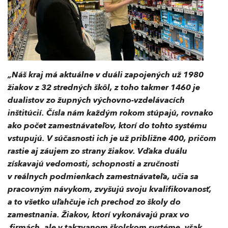
„Náš kraj má aktuálne v duáli zapojených už 1980
žiakov z 32 stredných škôl, z toho takmer 1460 je
dualistov zo župných výchovno-vzdelávacích
inštitúcií. Čísla nám každým rokom stúpajú, rovnako
ako počet zamestnávateľov, ktorí do tohto systému
vstupujú. V súčasnosti ich je už približne 400, pričom
rastie aj záujem zo strany žiakov. Vďaka duálu
získavajú vedomosti, schopnosti a zručnosti
v reálnych podmienkach zamestnávateľa, učia sa
pracovným návykom, zvyšujú svoju kvalifikovanosť,
a to všetko uľahčuje ich prechod zo školy do
zamestnania. Žiakov, ktorí vykonávajú prax vo
firmách, ale v takzvanom školskom systéme, však