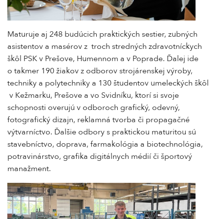
Maturuje aj 248 budúcich praktických sestier, zubných
asistentov a masérov z troch stredných zdravotníckych
škôl PSK v Prešove, Humennom a v Poprade. Ďalej ide
o takmer 190 žiakov z odborov strojárenskej výroby,
techniky a polytechniky a 130 študentov umeleckých škôl
v Kežmarku, Prešove a vo Svidníku, ktorí si svoje
schopnosti overujú v odboroch grafický, odevný,
fotografický dizajn, reklamná tvorba či propagačné
výtvarníctvo. Ďalšie odbory s praktickou maturitou sú
stavebníctvo, doprava, farmakológia a biotechnológia,
potravinárstvo, grafika digitálnych médií či športový
manažment.