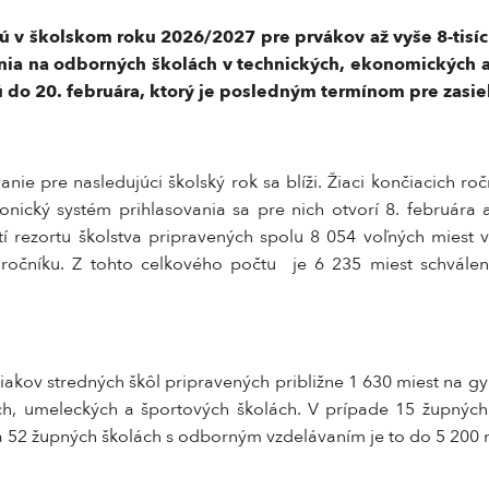
ú v školskom roku 2026/2027 pre prvákov až vyše 8-tisíc 
ia na odborných školách v technických, ekonomických 
do 20. februára, ktorý je posledným termínom pre zasiel
anie pre nasledujúci školský rok sa blíži. Žiaci končiacich 
ronický systém prihlasovania sa pre nich otvorí 8. februára
í rezortu školstva pripravených spolu 8 054 voľných miest vr
ročníku. Z tohto celkového počtu je 6 235 miest schválen
akov stredných škôl pripravených približne 1 630 miest na gy
h, umeleckých a športových školách. V prípade 15 župných
, na 52 župných školách s odborným vzdelávaním je to do 5 200 