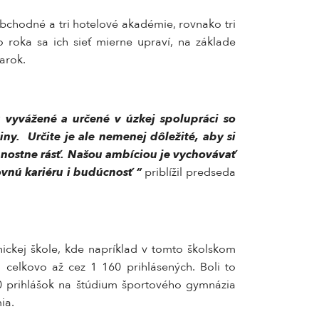
 obchodné a tri hotelové akadémie, rovnako tri
 roka sa ich sieť mierne upraví, na základe
arok.
ú vyvážené a určené v úzkej spolupráci so
ny. Určite je ale nemenej dôležité, aby si
bnostne rásť. Našou ambíciou je vychovávať
vnú kariéru i budúcnosť “
priblížil predseda
ickej škole, kde napríklad v tomto školskom
celkovo až cez 1 160 prihlásených. Boli to
90 prihlášok na štúdium športového gymnázia
ia.