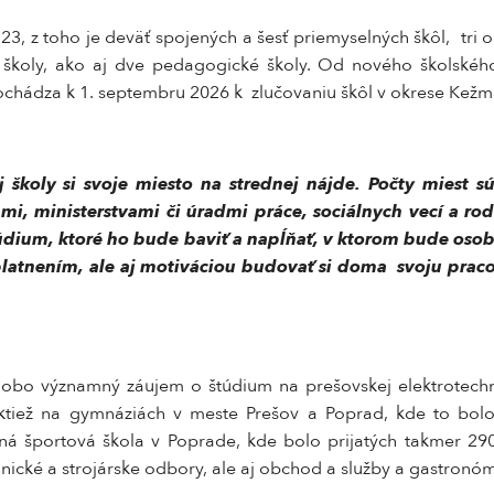
23, z toho je deväť spojených a šesť priemyselných škôl, tri
školy, ako aj dve pedagogické školy. Od nového školského
dochádza k 1. septembru 2026 k zlučovaniu škôl v okrese Kežm
 školy si svoje miesto na strednej nájde. Počty miest s
i, ministerstvami či úradmi práce, sociálnych vecí a rodi
štúdium, ktoré ho bude baviť a napĺňať, v ktorom bude oso
latnením, ale aj motiváciou budovať si doma svoju praco
obo významný záujem o štúdium na prešovskej elektrotechn
ktiež na gymnáziách v meste Prešov a Poprad, kde to bolo 
dná športová škola v Poprade, kde bolo prijatých takmer 2
ické a strojárske odbory, ale aj obchod a služby a gastronóm