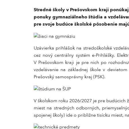
Stredné školy v Prešovskom kraji ponúkaj
ponuky gymnaziálneho štúdia a vzdelávan
pre svoje budúce školské pôsobenie majú 
Uzávierka prihlášok na stredoškolské vzdeláv
cez nový centrálny systém e-Prihlášky. Elekt
V Prešovskom kraji je pre nich po rozhodnut
vzdelávanie na základnej škole v deviatom 
Prešovský samosprávny kraj (PSK).
V školskom roku 2026/2027 je pre budúcich ži
miest na stredných odborných, priemyselnýc
spojenej školy) ide o približne tisícku miest