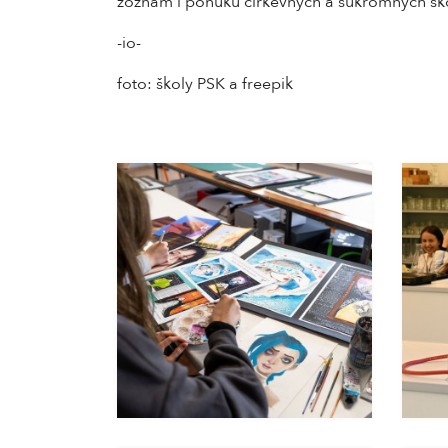
zoznam i ponuku cirkevných a súkromných šk
-io-
foto: školy PSK a freepik