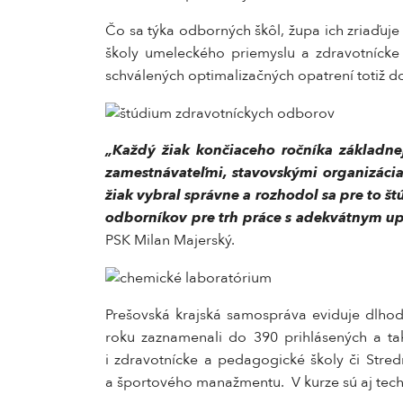
Čo sa týka odborných škôl, župa ich zriaďuje 
školy umeleckého priemyslu a zdravotnícke 
schválených optimalizačných opatrení totiž 
„Každý žiak končiaceho ročníka základnej
zamestnávateľmi, stavovskými organizáciam
žiak vybral správne a rozhodol sa pre to 
odborníkov pre trh práce s adekvátnym up
PSK Milan Majerský.
Prešovská krajská samospráva eviduje dlhod
roku zaznamenali do 390 prihlásených a ta
i zdravotnícke a pedagogické školy či Stre
a športového manažmentu. V kurze sú aj techn