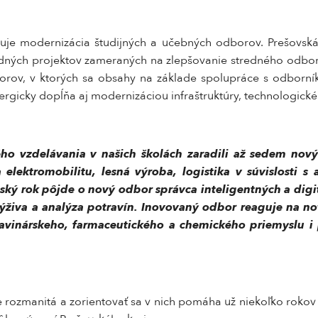
je modernizácia študijných a učebných odborov. Prešovská
odných projektov zameraných na zlepšovanie stredného odborn
rov, v ktorých sa obsahy na základe spolupráce s odborní
ergicky dopĺňa aj modernizáciou infraštruktúry, technologick
 vzdelávania v našich školách zaradili až sedem nový
elektromobilitu, lesná výroba, logistika v súvislosti s
lský rok pôjde o nový odbor správca inteligentných a digi
výživa a analýza potravín. Inovovaný odbor reaguje na no
ravinárskeho, farmaceutického a chemického priemyslu 
 rozmanitá a zorientovať sa v nich pomáha už niekoľko rokov