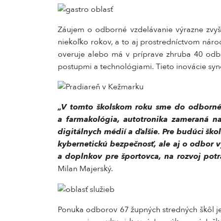
Záujem o odborné vzdelávanie výrazne zvyšu
niekoľko rokov, a to aj prostredníctvom nár
overuje alebo má v príprave zhruba 40 odbo
postupmi a technológiami. Tieto inovácie syn
„V tomto školskom roku sme do odborného
a farmakológia, autotronika zameraná na 
digitálnych médií a ďalšie. Pre budúci ško
kybernetickú bezpečnosť, ale aj o odbor 
a doplnkov pre športovca, na rozvoj pot
Milan Majerský.
Ponuka odborov 67 župných stredných škôl je