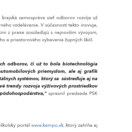
 krajská samospráva sieť odborov rozvíja už
ého vzdelávania. V súčasnosti takto inovuje,
kmi z praxe zosúlaďujú s najnovším vývojom,
ého a priestorového vybavenia župných škôl.
ch odborov, či už to bola biotechnológia
 automobilových priemyslom, ale aj grafik
tálnych systémov, ktorý sa sústreďuje aj na
vé trendy rozvoja výživových prostriedkov
i pôdohospodárstva,“
spresnil predseda PSK
 školský portál
www.kampo.sk
, ktorý zahŕňa aj