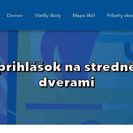
Domov
Všetky školy
Mapa škôl
Príbehy abs
rihlášok na stredné
dverami