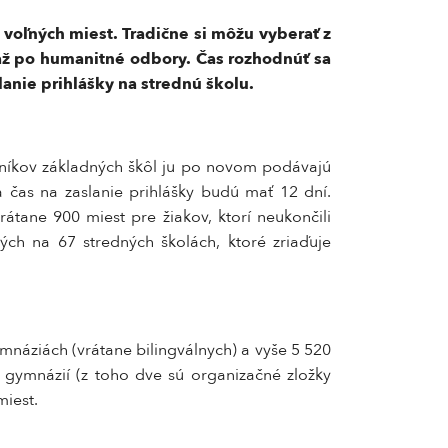
voľných miest. Tradične si môžu vyberať z
až po humanitné odbory. Čas rozhodnúť sa
anie prihlášky na strednú školu.
ročníkov základných škôl ju po novom podávajú
 a čas na zaslanie prihlášky budú mať 12 dní.
átane 900 miest pre žiakov, ktorí neukončili
ých na 67 stredných školách, ktoré zriaďuje
mnáziách (vrátane bilingválnych) a vyše 5 520
 gymnázií (z toho dve sú organizačné zložky
miest.