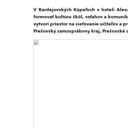
V Bardejovských Kúpeľoch v hoteli Alexan
formovať kultúru škôl, vzťahov a komunik
vytvorí priestor na sieťovanie učiteľov a
Prešovský samosprábvny kraj, Prešovské 