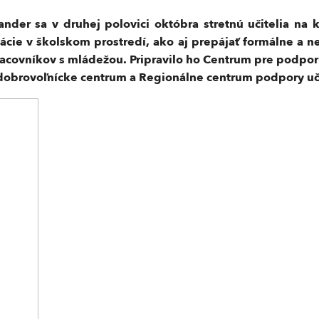
der sa v druhej polovici októbra stretnú učitelia na k
ácie v školskom prostredí, ako aj prepájať formálne a 
 pracovníkov s mládežou. Pripravilo ho Centrum pre podp
dobrovoľnícke centrum a Regionálne centrum podpory uči