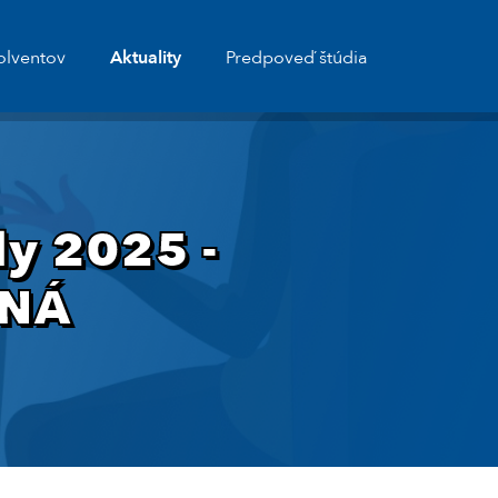
olventov
Aktuality
Predpoveď štúdia
ly 2025 -
ENÁ