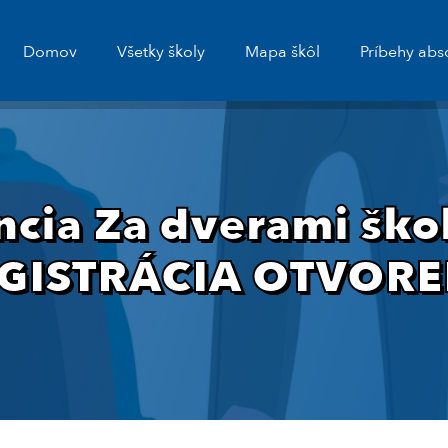
Domov
Všetky školy
Mapa škôl
Príbehy abs
cia Za dverami ško
GISTRÁCIA OTVOR