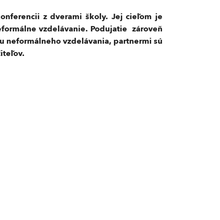
onferencii z dverami školy. Jej cieľom je
neformálne vzdelávanie. Podujatie zároveň
oru neformálneho vzdelávania, partnermi sú
teľov.