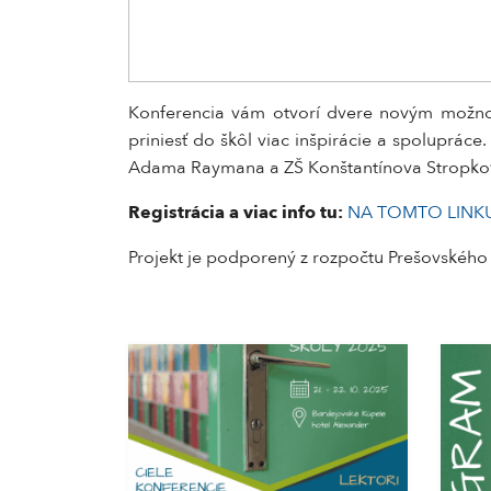
Konferencia vám otvorí dvere novým možnost
priniesť do škôl viac inšpirácie a spoluprác
Adama Raymana a ZŠ Konštantínova Stropkov,
Registrácia a viac info tu:
NA TOMTO LINK
Projekt je podporený z rozpočtu Prešovskéh