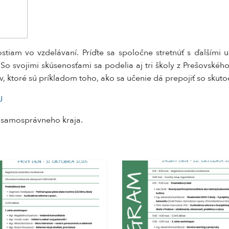
iam vo vzdelávaní. Príďte sa spoločne stretnúť s ďalšími uč
e. So svojimi skúsenosťami sa podelia aj tri školy z Prešovs
 ktoré sú príkladom toho, ako sa učenie dá prepojiť so sku
U
o samosprávneho kraja.