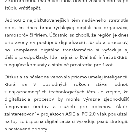
v ktorom budú mať mladí ľudia dôvod zostať alebo sa po
štúdiu vrátiť späť.
Jednou z najdiskutovanejších tém nedávneho stretnutia
bolo, čo dnes bráni rýchlejšej digitalizácii organizácií,
samospráv či firiem. Účastníci sa zhodli, že región je dnes
pripravený na postupnú digitalizáciu služieb a procesov,
no komplexná digitálna transformácia si vyžaduje aj
ďalšie predpoklady. Ide najmä o kvalitnú infraštruktúru,
fungujúce komunity a stabilné prostredie pre život.
Diskusia sa následne venovala priamo umelej inteligencii,
ktorá sa v posledných rokoch stáva jednou
z najvýznamnejších technologických tém. Je zrejmé, že
digitalizácia procesov by mohla výrazne zjednodušiť
fungovanie úradov a služieb pre občanov. Aktéri
zainteresovaní v projektoch ASIE a IPC 2.0 však poukázali
na to
,
že úspešná digitalizácia si vyžaduje jasnú stratégiu
a nastavené priority.