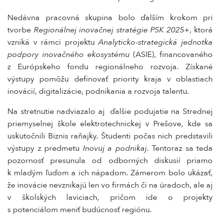
Nedávna pracovná skupina bolo ďalším krokom pri
tvorbe
Regionálnej inovačnej stratégie PSK 2025+
, ktorá
vzniká v rámci projektu
Analyticko-strategická jednotka
podpory inovačného ekosystému
(ASIE), financovaného
z Európskeho fondu regionálneho rozvoja. Získané
výstupy pomôžu definovať priority kraja v oblastiach
inovácií, digitalizácie, podnikania a rozvoja talentu.
Na stretnutie nadviazalo aj ďalšie podujatie na Strednej
priemyselnej škole elektrotechnickej v Prešove, kde sa
uskutočnili Biznis raňajky. Študenti počas nich predstavili
výstupy z predmetu
Inovuj a podnikaj
. Tentoraz sa teda
pozornosť presunula od odborných diskusií priamo
k mladým ľuďom a ich nápadom. Zámerom bolo ukázať,
že inovácie nevznikajú len vo firmách či na úradoch, ale aj
v školských laviciach, pričom ide o projekty
s potenciálom meniť budúcnosť regiónu.