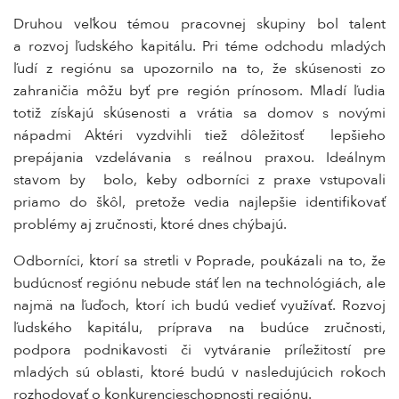
Druhou veľkou témou pracovnej skupiny bol talent
a rozvoj ľudského kapitálu. Pri téme odchodu mladých
ľudí z regiónu sa upozornilo na to, že skúsenosti zo
zahraničia môžu byť pre región prínosom. Mladí ľudia
totiž získajú skúsenosti a vrátia sa domov s novými
nápadmi Aktéri vyzdvihli tiež dôležitosť lepšieho
prepájania vzdelávania s reálnou praxou. Ideálnym
stavom by bolo, keby odborníci z praxe vstupovali
priamo do škôl, pretože vedia najlepšie identifikovať
problémy aj zručnosti, ktoré dnes chýbajú.
Odborníci, ktorí sa stretli v Poprade, poukázali na to, že
budúcnosť regiónu nebude stáť len na technológiách, ale
najmä na ľuďoch, ktorí ich budú vedieť využívať. Rozvoj
ľudského kapitálu, príprava na budúce zručnosti,
podpora podnikavosti či vytváranie príležitostí pre
mladých sú oblasti, ktoré budú v nasledujúcich rokoch
rozhodovať o konkurencieschopnosti regiónu.