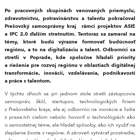
Po
pracovných skupinách
venovaných priemyslu,
zdravotníctvu, potravinárstvu a talentu pokračoval
Prešovský samosprávny kraj rámci projektov ASIE
a IPC 2.0 ďalším stretnutím. Tentoraz sa zameral na
témy, ktoré budú výrazne formovať budúcnosť
regiónu, a to na digitalizáciu a talent. Odborníci sa
stretli v Poprade, kde spoločne hľadali priority
a riešenia pre rozvoj regiónu v oblastiach digitálnej
transformácie, inovácií, vzdelávania, podnikavosti
a práce s talentom.
V týchto dňoch sa pri jednom stole stretli zástupcovia
samospráv, škôl, startupov, technologických firiem
z Prešovského kraja, ale aj odborníci na inovácie a ľudia
z praxe.Ich cieľom nebolo hovoriť o technológiách ako
o samostatnej téme, ale hľadať spôsoby, ako ich využiť na
zlepšenie života v regióne. A zároveň vytvárať prostredie,